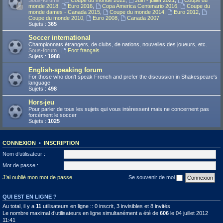
Sous-forums :
Coupe du monde 2022
,
Juin - juillet 2021
,
Coupe du
monde 2018
,
Euro 2016
,
Copa America Centenario 2016
,
Coupe du
monde dames - Canada 2015
,
Coupe du monde 2014
,
Euro 2012
,
Coupe du monde 2010
,
Euro 2008
,
Canada 2007
Sujets :
365
Soccer international
Championnats étrangers, de clubs, de nations, nouvelles des joueurs, etc.
Sous-forum :
Foot français
Sujets :
1988
English-speaking forum
For those who don't speak French and prefer the discussion in Shakespeare's
language
Sujets :
498
Hors-jeu
Pour parler de tous les sujets qui vous intéressent mais ne concernent pas
forcément le soccer
Sujets :
1025
CONNEXION
•
INSCRIPTION
Nom d’utilisateur :
Mot de passe :
J’ai oublié mon mot de passe
Se souvenir de moi
QUI EST EN LIGNE ?
Au total, il y a
11
utilisateurs en ligne :: 0 inscrit, 3 invisibles et 8 invités
Le nombre maximal d’utilisateurs en ligne simultanément a été de
606
le 04 juillet 2012
11:41