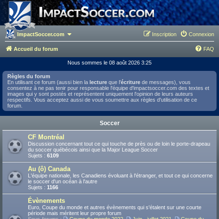
ImpactSoccer.com
Inscription
Connexion
Accueil du forum
FAQ
Nous sommes le 08 août 2026 3:25
Règles du forum
En utilisant ce forum (aussi bien la
lecture
que l'
écriture
de messages), vous
consentez à ne pas tenir pour responsable l'équipe d'impactsoccer.com des textes et
images qui y sont postés et représentent uniquement l'opinion de leurs auteurs
respectifs. Vous acceptez aussi de vous soumettre aux règles d'utilisation de ce
forum.
Soccer
CF Montréal
Discussion concernant tout ce qui touche de près ou de loin le porte-drapeau
du soccer québécois ainsi que la Major League Soccer
Sujets :
6109
Au (ô) Canada
L'équipe nationale, les Canadiens évoluant à l'étranger, et tout ce qui concerne
le soccer d'un océan à l'autre
Sujets :
1166
Évènements
Euro, Coupe du monde et autres évènements qui s'étalent sur une courte
période mais méritent leur propre forum