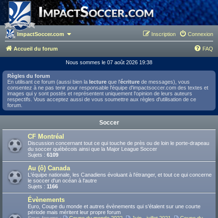
ImpactSoccer.com
Inscription
Connexion
Accueil du forum
FAQ
Nous sommes le 07 août 2026 19:38
Règles du forum
En utilisant ce forum (aussi bien la
lecture
que l'
écriture
de messages), vous
consentez à ne pas tenir pour responsable l'équipe d'impactsoccer.com des textes et
images qui y sont postés et représentent uniquement l'opinion de leurs auteurs
respectifs. Vous acceptez aussi de vous soumettre aux règles d'utilisation de ce
forum.
Soccer
CF Montréal
Discussion concernant tout ce qui touche de près ou de loin le porte-drapeau
du soccer québécois ainsi que la Major League Soccer
Sujets :
6109
Au (ô) Canada
L'équipe nationale, les Canadiens évoluant à l'étranger, et tout ce qui concerne
le soccer d'un océan à l'autre
Sujets :
1166
Évènements
Euro, Coupe du monde et autres évènements qui s'étalent sur une courte
période mais méritent leur propre forum