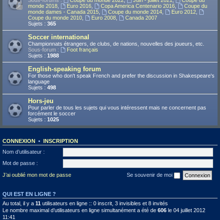
Sous-forums :
Coupe du monde 2022
,
Juin - juillet 2021
,
Coupe du
monde 2018
,
Euro 2016
,
Copa America Centenario 2016
,
Coupe du
monde dames - Canada 2015
,
Coupe du monde 2014
,
Euro 2012
,
Coupe du monde 2010
,
Euro 2008
,
Canada 2007
Sujets :
365
Soccer international
Championnats étrangers, de clubs, de nations, nouvelles des joueurs, etc.
Sous-forum :
Foot français
Sujets :
1988
English-speaking forum
For those who don't speak French and prefer the discussion in Shakespeare's
language
Sujets :
498
Hors-jeu
Pour parler de tous les sujets qui vous intéressent mais ne concernent pas
forcément le soccer
Sujets :
1025
CONNEXION
•
INSCRIPTION
Nom d’utilisateur :
Mot de passe :
J’ai oublié mon mot de passe
Se souvenir de moi
QUI EST EN LIGNE ?
Au total, il y a
11
utilisateurs en ligne :: 0 inscrit, 3 invisibles et 8 invités
Le nombre maximal d’utilisateurs en ligne simultanément a été de
606
le 04 juillet 2012
11:41