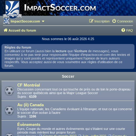
ImpactSoccer.com
Inscription
Connexion
Accueil du forum
FAQ
Nous sommes le 06 août 2026 4:25
Règles du forum
En utilisant ce forum (aussi bien la
lecture
que l'
écriture
de messages), vous
consentez à ne pas tenir pour responsable l'équipe d'impactsoccer.com des textes et
images qui y sont postés et représentent uniquement l'opinion de leurs auteurs
respectifs. Vous acceptez aussi de vous soumettre aux règles d'utilisation de ce
forum.
Soccer
CF Montréal
Discussion concernant tout ce qui touche de près ou de loin le porte-drapeau
du soccer québécois ainsi que la Major League Soccer
Sujets :
6109
Au (ô) Canada
L'équipe nationale, les Canadiens évoluant à l'étranger, et tout ce qui concerne
le soccer d'un océan à l'autre
Sujets :
1166
Évènements
Euro, Coupe du monde et autres évènements qui s'étalent sur une courte
période mais méritent leur propre forum