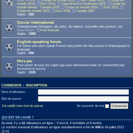
Sous-forums :
Coupe du monde 2022
,
Juin - juillet 2021
,
Coupe du
monde 2018
,
Euro 2016
,
Copa America Centenario 2016
,
Coupe du
monde dames - Canada 2015
,
Coupe du monde 2014
,
Euro 2012
,
Coupe du monde 2010
,
Euro 2008
,
Canada 2007
Sujets :
365
Soccer international
Championnats étrangers, de clubs, de nations, nouvelles des joueurs, etc.
Sous-forum :
Foot français
Sujets :
1988
English-speaking forum
For those who don't speak French and prefer the discussion in Shakespeare's
language
Sujets :
498
Hors-jeu
Pour parler de tous les sujets qui vous intéressent mais ne concernent pas
forcément le soccer
Sujets :
1025
CONNEXION
•
INSCRIPTION
Nom d’utilisateur :
Mot de passe :
J’ai oublié mon mot de passe
Se souvenir de moi
QUI EST EN LIGNE ?
Au total, il y a
12
utilisateurs en ligne :: 0 inscrit, 4 invisibles et 8 invités
Le nombre maximal d’utilisateurs en ligne simultanément a été de
606
le 04 juillet 2012
11:41