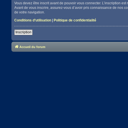
Vous devez être inscrit avant de pouvoir vous connecter. L’inscription es
Avant de vous inscrire, assurez-vous d’avoir pris connaissance de nos cond
de votre navigation.
Conditions d’utilisation
|
Politique de confidentialité
Inscription
Accueil du forum