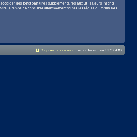
accorder des fonctionnalités supplémentaires aux utilisateurs inscrits.
endre le temps de consulter attentivement toutes les règles du forum lors
Supprimer les cookies
Fuseau horaire sur
UTC-04:00