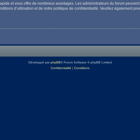
t rapide et vous offre de nombreux avantages. Les administrateurs du forum peuvent 
itions d’utilisation et de notre politique de confidentialité. Veuillez également pr
Développé par
phpBB
® Forum Software © phpBB Limited
Confidentialité
|
Conditions