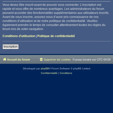
Vous devez être inscrit avant de pouvoir vous connecter. L’inscription est
rapide et vous offre de nombreux avantages. Les administrateurs du forum
peuvent accorder des fonctionnalités supplémentaires aux utilisateurs inscrits.
Avant de vous inscrire, assurez-vous d’avoir pris connaissance de nos
conditions d’utilisation et de notre politique de confidentialité. Veuillez
également prendre le temps de consulter attentivement toutes les règles du
forum lors de votre navigation.
Conditions d’utilisation
|
Politique de confidentialité
Inscription
Accueil du forum
Supprimer les cookies
Fuseau horaire sur
UTC-04:00
Développé par
phpBB
® Forum Software © phpBB Limited
Confidentialité
|
Conditions