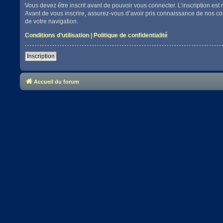
Vous devez être inscrit avant de pouvoir vous connecter. L’inscription es
Avant de vous inscrire, assurez-vous d’avoir pris connaissance de nos cond
de votre navigation.
Conditions d’utilisation
|
Politique de confidentialité
Inscription
Accueil du forum