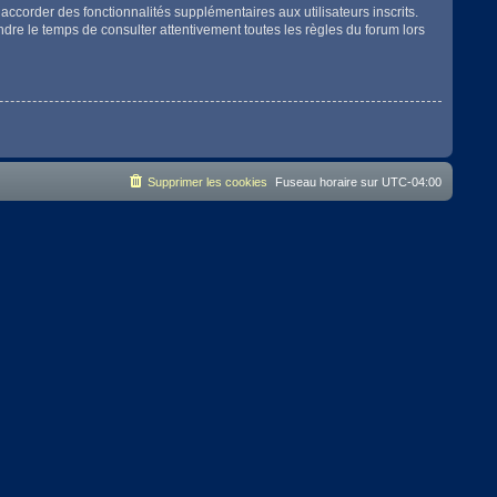
accorder des fonctionnalités supplémentaires aux utilisateurs inscrits.
endre le temps de consulter attentivement toutes les règles du forum lors
Supprimer les cookies
Fuseau horaire sur
UTC-04:00