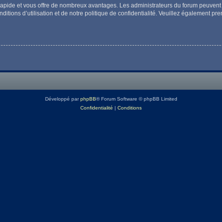
t rapide et vous offre de nombreux avantages. Les administrateurs du forum peuvent 
itions d’utilisation et de notre politique de confidentialité. Veuillez également pr
Développé par
phpBB
® Forum Software © phpBB Limited
Confidentialité
|
Conditions