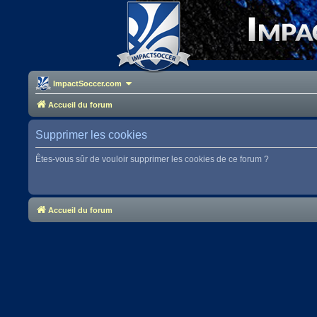
ImpactSoccer.com
Accueil du forum
Supprimer les cookies
Êtes-vous sûr de vouloir supprimer les cookies de ce forum ?
Accueil du forum