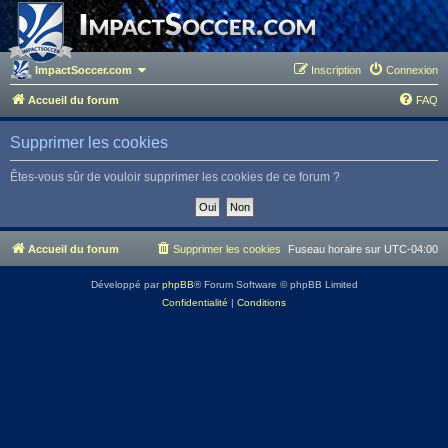
ImpactSoccer.com
Inscription
Connexion
Accueil du forum
FAQ
Supprimer les cookies
Êtes-vous sûr de vouloir supprimer les cookies de ce forum ?
Accueil du forum
Supprimer les cookies
Fuseau horaire sur
UTC-04:00
Développé par
phpBB
® Forum Software © phpBB Limited
Confidentialité
|
Conditions