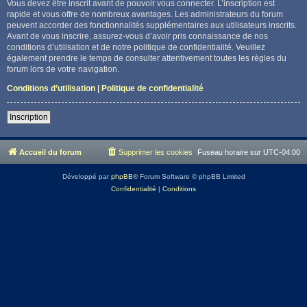
Vous devez être inscrit avant de pouvoir vous connecter. L’inscription est
rapide et vous offre de nombreux avantages. Les administrateurs du forum
peuvent accorder des fonctionnalités supplémentaires aux utilisateurs inscrits.
Avant de vous inscrire, assurez-vous d’avoir pris connaissance de nos
conditions d’utilisation et de notre politique de confidentialité. Veuillez
également prendre le temps de consulter attentivement toutes les règles du
forum lors de votre navigation.
Conditions d’utilisation
|
Politique de confidentialité
Inscription
Accueil du forum
Supprimer les cookies
Fuseau horaire sur
UTC-04:00
Développé par
phpBB
® Forum Software © phpBB Limited
Confidentialité
|
Conditions