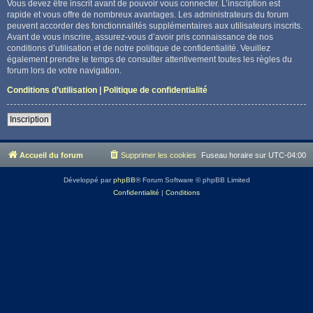
Vous devez être inscrit avant de pouvoir vous connecter. L’inscription est
rapide et vous offre de nombreux avantages. Les administrateurs du forum
peuvent accorder des fonctionnalités supplémentaires aux utilisateurs inscrits.
Avant de vous inscrire, assurez-vous d’avoir pris connaissance de nos
conditions d’utilisation et de notre politique de confidentialité. Veuillez
également prendre le temps de consulter attentivement toutes les règles du
forum lors de votre navigation.
Conditions d’utilisation
|
Politique de confidentialité
Inscription
Accueil du forum
Supprimer les cookies
Fuseau horaire sur
UTC-04:00
Développé par
phpBB
® Forum Software © phpBB Limited
Confidentialité
|
Conditions