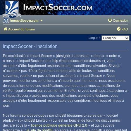
ImpactSoccer.com
Connexion
Accueil du forum
FAQ
Langue :
Impact Soccer - Inscription
En accédant à « Impact Soccer » (désigné ci-après par « nous », « notre »,
« nos », « Impact Soccer » et « http://impactsoccer.com/forums »), vous
acceptez d’être légalement responsable des conditions suivantes. Si vous
n’acceptez pas d’être légalement responsable de toutes les conditions
suivantes, veuillez ne pas utiliser et accéder à « Impact Soccer ». Nous
pouvons modifier ces conditions à n’importe quel moment et nous essaierons
de vous informer de ces modifications, bien que nous vous conseillons de
vérifier régulièrement par vous-même. En effet, si vous continuez à participer à
« Impact Soccer » après que des modifications aient été effectuées, vous
acceptez d’être légalement responsable des conditions modifiées et mises à
jour.
Nos forums sont développés par phpBB (désignés ci-après par « logiciel
phpBB » et « phpBB Limited ») qui est un logiciel de forum de discussions
déclaré sous la «
licence publique générale GNU 2.0
» et qui peut être
téléchargé sur
le site de phpBB
(en anglais). Le logiciel phpBB a pour seul but