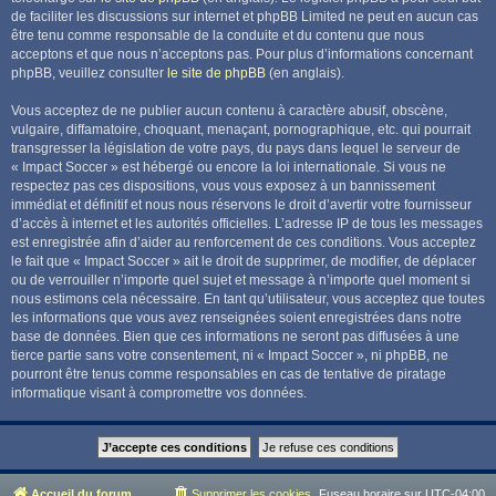
de faciliter les discussions sur internet et phpBB Limited ne peut en aucun cas
être tenu comme responsable de la conduite et du contenu que nous
acceptons et que nous n’acceptons pas. Pour plus d’informations concernant
phpBB, veuillez consulter
le site de phpBB
(en anglais).
Vous acceptez de ne publier aucun contenu à caractère abusif, obscène,
vulgaire, diffamatoire, choquant, menaçant, pornographique, etc. qui pourrait
transgresser la législation de votre pays, du pays dans lequel le serveur de
« Impact Soccer » est hébergé ou encore la loi internationale. Si vous ne
respectez pas ces dispositions, vous vous exposez à un bannissement
immédiat et définitif et nous nous réservons le droit d’avertir votre fournisseur
d’accès à internet et les autorités officielles. L’adresse IP de tous les messages
est enregistrée afin d’aider au renforcement de ces conditions. Vous acceptez
le fait que « Impact Soccer » ait le droit de supprimer, de modifier, de déplacer
ou de verrouiller n’importe quel sujet et message à n’importe quel moment si
nous estimons cela nécessaire. En tant qu’utilisateur, vous acceptez que toutes
les informations que vous avez renseignées soient enregistrées dans notre
base de données. Bien que ces informations ne seront pas diffusées à une
tierce partie sans votre consentement, ni « Impact Soccer », ni phpBB, ne
pourront être tenus comme responsables en cas de tentative de piratage
informatique visant à compromettre vos données.
Accueil du forum
Supprimer les cookies
Fuseau horaire sur
UTC-04:00