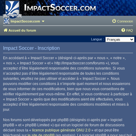
ImpactSoccer.com
Connexion
Accueil du forum
FAQ
Langue :
Impact Soccer - Inscription
En accédant à « Impact Soccer » (désigné ci-après par « nous », « notre »,
« nos », « Impact Soccer » et « http://impactsoccer.com/forums »), vous
acceptez d’être légalement responsable des conditions suivantes. Si vous
n’acceptez pas d’être légalement responsable de toutes les conditions
suivantes, veuillez ne pas utiliser et accéder à « Impact Soccer ». Nous
pouvons modifier ces conditions à n’importe quel moment et nous essaierons
de vous informer de ces modifications, bien que nous vous conseillons de
vérifier régulièrement par vous-même. En effet, si vous continuez à participer à
« Impact Soccer » après que des modifications aient été effectuées, vous
acceptez d’être légalement responsable des conditions modifiées et mises à
jour.
Nos forums sont développés par phpBB (désignés ci-après par « logiciel
phpBB » et « phpBB Limited ») qui est un logiciel de forum de discussions
déclaré sous la «
licence publique générale GNU 2.0
» et qui peut être
téléchargé sur
le site de phpBB
(en anglais). Le logiciel phpBB a pour seul but