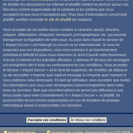
de faciliter les discussions sur internet et phpBB Limited ne peut en aucun cas
être tenu comme responsable de la conduite et du contenu que nous
acceptons et que nous n’acceptons pas. Pour plus d’informations concernant
phpBB, veuillez consulter
le site de phpBB
(en anglais).
Vous acceptez de ne publier aucun contenu à caractère abusif, obscène,
vulgaire, diffamatoire, choquant, menaçant, pornographique, etc. qui pourrait
transgresser la législation de votre pays, du pays dans lequel le serveur de
« Impact Soccer » est hébergé ou encore la loi internationale. Si vous ne
respectez pas ces dispositions, vous vous exposez à un bannissement
immédiat et définitif et nous nous réservons le droit d’avertir votre fournisseur
d’accès à internet et les autorités officielles. L’adresse IP de tous les messages
est enregistrée afin d’aider au renforcement de ces conditions. Vous acceptez
le fait que « Impact Soccer » ait le droit de supprimer, de modifier, de déplacer
ou de verrouiller n’importe quel sujet et message à n’importe quel moment si
nous estimons cela nécessaire. En tant qu’utilisateur, vous acceptez que toutes
les informations que vous avez renseignées soient enregistrées dans notre
base de données. Bien que ces informations ne seront pas diffusées à une
tierce partie sans votre consentement, ni « Impact Soccer », ni phpBB, ne
pourront être tenus comme responsables en cas de tentative de piratage
informatique visant à compromettre vos données.
Accueil du forum
Supprimer les cookies
Fuseau horaire sur
UTC-04:00