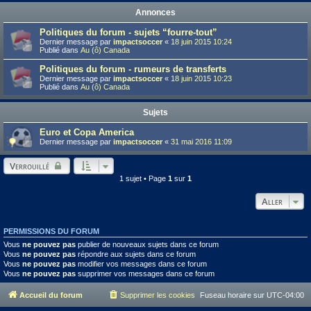
Annonces
Politiques du forum - sujets “fourre-tout”
Dernier message par
impactsoccer
«
18 juin 2015 10:24
Publié dans
Au (ô) Canada
Politiques du forum - rumeurs de transferts
Dernier message par
impactsoccer
«
18 juin 2015 10:23
Publié dans
Au (ô) Canada
Sujets
Euro et Copa America
Dernier message par
impactsoccer
«
31 mai 2016 11:09
Verrouillé
1 sujet • Page
1
sur
1
Aller
PERMISSIONS DU FORUM
Vous
ne pouvez pas
publier de nouveaux sujets dans ce forum
Vous
ne pouvez pas
répondre aux sujets dans ce forum
Vous
ne pouvez pas
modifier vos messages dans ce forum
Vous
ne pouvez pas
supprimer vos messages dans ce forum
Accueil du forum
Supprimer les cookies
Fuseau horaire sur
UTC-04:00