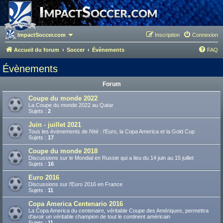
ImpactSoccer.com
Inscription
Connexion
Accueil du forum
Soccer
Évènements
FAQ
Évènements
Forum
Coupe du monde 2022
La Coupe du monde 2022 au Qatar
Sujets :
2
Juin - juillet 2021
Tous les évènements de l'été : l'Euro, la Copa America et la Gold Cup
Sujets :
17
Coupe du monde 2018
Discussions sur le Mondial en Russie qui a lieu du 14 juin au 15 juillet
Sujets :
16
Euro 2016
Discussions sur l'Euro 2016 en France
Sujets :
11
Copa America Centenario 2016
La Copa America du centenaire, véritable Coupe des Amériques, permettra
d'avoir un véritable champion de tout le continent américain
Sujets :
11