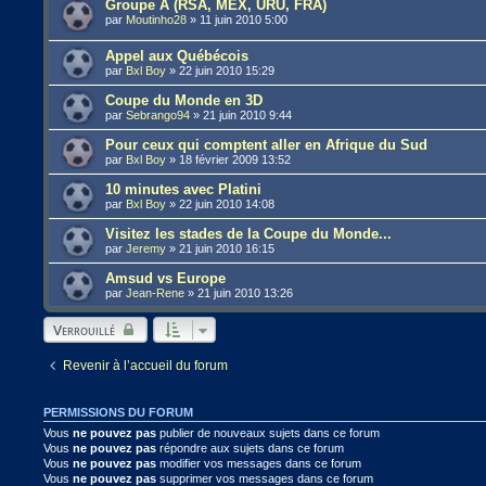
Groupe A (RSA, MEX, URU, FRA)
par
Moutinho28
»
11 juin 2010 5:00
Appel aux Québécois
par
Bxl Boy
»
22 juin 2010 15:29
Coupe du Monde en 3D
par
Sebrango94
»
21 juin 2010 9:44
Pour ceux qui comptent aller en Afrique du Sud
par
Bxl Boy
»
18 février 2009 13:52
10 minutes avec Platini
par
Bxl Boy
»
22 juin 2010 14:08
Visitez les stades de la Coupe du Monde...
par
Jeremy
»
21 juin 2010 16:15
Amsud vs Europe
par
Jean-Rene
»
21 juin 2010 13:26
Verrouillé
Revenir à l’accueil du forum
PERMISSIONS DU FORUM
Vous
ne pouvez pas
publier de nouveaux sujets dans ce forum
Vous
ne pouvez pas
répondre aux sujets dans ce forum
Vous
ne pouvez pas
modifier vos messages dans ce forum
Vous
ne pouvez pas
supprimer vos messages dans ce forum