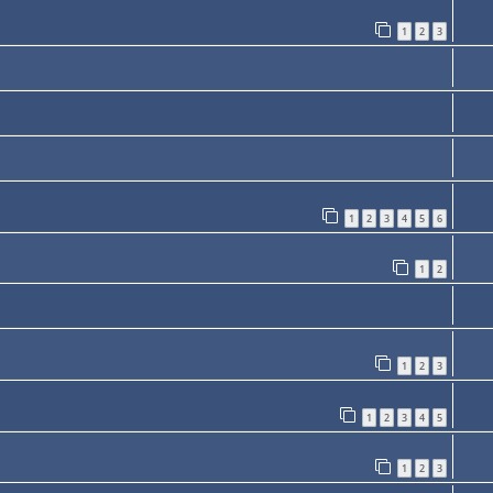
1
2
3
1
2
3
4
5
6
1
2
1
2
3
1
2
3
4
5
1
2
3