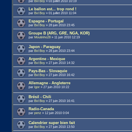
par
Bxl Boy
»
03 juillet 2010 10:19
Le ballon est... trop rond !
par
Bxl Boy
»
01 juillet 2010 11:04
Espagne - Portugal
par
Bxl Boy
»
28 juin 2010 23:45
Groupe B (ARG, GRE, NGA, KOR)
par
Moutinho28
»
11 juin 2010 12:19
Japon - Paraguay
par
Bxl Boy
»
28 juin 2010 23:44
Argentine - Mexique
par
Bxl Boy
»
27 juin 2010 14:32
Pays-Bas - Slovaquie
par
Bxl Boy
»
27 juin 2010 16:42
Allemagne - Angleterre
par
Igor
»
27 juin 2010 10:22
Brésil - Chili
par
Bxl Boy
»
27 juin 2010 16:41
Radio-Canada
par
penz
»
12 juin 2010 0:04
Calendrier super bien fait
par
Bxl Boy
»
27 juin 2010 13:50