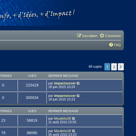
Inscription
Connexion
FAQ
1
2
Suivan
68 sujets
PONSES
VUES
DERNIER MESSAGE
par
impactsoccer
0
225429
18 juin 2015 10:24
par
impactsoccer
0
300034
18 juin 2015 10:23
PONSES
VUES
DERNIER MESSAGE
par
Moutinho28
23
58819
11 août 2010 23:55
par
Moutinho28
79
98090
05 août 2010 23:23