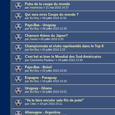
Pubs de la coupe du monde
par
mephistau
»
21 mai 2010 14:27
Qui sera miss Coupe du monde ?
par
Bxl Boy
»
09 juillet 2010 11:52
Pays-Bas - Uruguay
par
Bxl Boy
»
06 juillet 2010 12:30
Chanson thème du Japon?
par
Daniel
»
05 juillet 2010 3:20
Championnats et clubs représentés dans le Top 8
par
Bxl Boy
»
01 juillet 2010 2:15
C'est bel et bien le Mondial des Sud-Américains
par
Chuckinho Paulista !
»
04 juillet 2010 13:30
Pays-Bas - Brésil
par
Bxl Boy
»
02 juillet 2010 10:50
Espagne - Paraguay
par
Bxl Boy
»
03 juillet 2010 10:20
Uruguay - Ghana
par
Bxl Boy
»
02 juillet 2010 10:51
“Va te faire enculer sale fils de pute!”
par
Citlec
»
18 juin 2010 23:11
Allemagne - Argentine