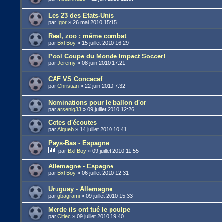
Les 23 des Etats-Unis
par
Igor
»
26 mai 2010 15:15
Real, zoo : même combat
par
Bxl Boy
»
15 juillet 2010 16:29
Pool Coupe du Monde Impact Soccer!
par
Jeremy
»
08 juin 2010 17:21
CAF VS Concacaf
par
Christian
»
22 juin 2010 7:32
Nominations pour le ballon d'or
par
arseniq33
»
09 juillet 2010 12:26
Cotes d'écoutes
par
Alqueb
»
14 juillet 2010 10:41
Pays-Bas - Espagne
par
Bxl Boy
»
09 juillet 2010 11:55
Allemagne - Espagne
par
Bxl Boy
»
06 juillet 2010 12:31
Uruguay - Allemagne
par
gbagrami
»
09 juillet 2010 15:33
Merde ils ont tué le poulpe
par
Citlec
»
09 juillet 2010 19:40