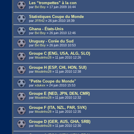
Les “trompettes” à la con
par
Bxl Boy
»
17 juin 2009 16:44
Statistiques Coupe du Monde
par
JFR42
»
26 juin 2010 18:39
Ghana - États-Unis
par
Bxl Boy
»
26 juin 2010 12:46
Uruguay - Corée du Sud
par
Bxl Boy
»
26 juin 2010 10:53
Groupe C (ENG, USA, ALG, SLO)
par
Moutinho28
»
11 juin 2010 12:26
Groupe H (ESP, CHI, HON, SUI)
par
Moutinho28
»
11 juin 2010 12:38
"Petite Coupe du Monde"
par
xdukex
»
24 juin 2010 15:53
Groupe E (NED, JPN, DEN, CMR)
par
Moutinho28
»
11 juin 2010 12:32
Groupe F (ITA, NZL, PAR, SVK)
par
Moutinho28
»
11 juin 2010 12:35
Groupe D (GER, AUS, GHA, SRB)
par
Moutinho28
»
11 juin 2010 12:30