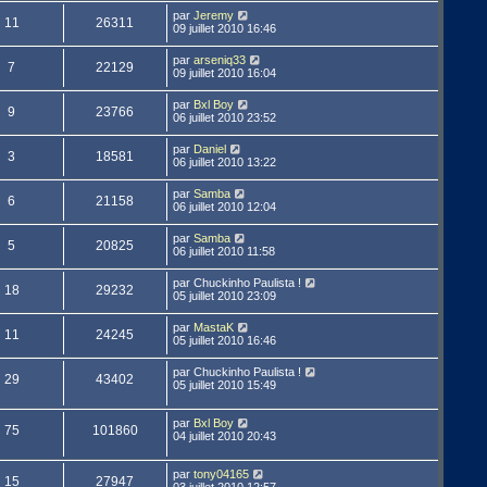
par
Jeremy
11
26311
09 juillet 2010 16:46
par
arseniq33
7
22129
09 juillet 2010 16:04
par
Bxl Boy
9
23766
06 juillet 2010 23:52
par
Daniel
3
18581
06 juillet 2010 13:22
par
Samba
6
21158
06 juillet 2010 12:04
par
Samba
5
20825
06 juillet 2010 11:58
par
Chuckinho Paulista !
18
29232
05 juillet 2010 23:09
par
MastaK
11
24245
05 juillet 2010 16:46
par
Chuckinho Paulista !
29
43402
05 juillet 2010 15:49
par
Bxl Boy
75
101860
04 juillet 2010 20:43
par
tony04165
15
27947
03 juillet 2010 12:57