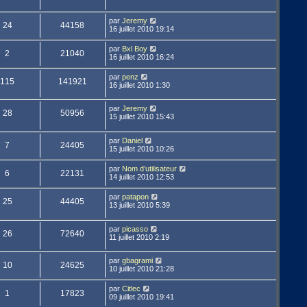
par
Jeremy
24
44158
16 juillet 2010 19:14
par
Bxl Boy
2
21040
16 juillet 2010 16:24
par
penz
115
141921
16 juillet 2010 1:30
par
Jeremy
28
50956
15 juillet 2010 15:43
par
Daniel
7
24405
15 juillet 2010 10:26
par
Nom d’utilisateur
6
22131
14 juillet 2010 12:53
par
patapon
25
44405
13 juillet 2010 5:39
par
picasso
26
72640
11 juillet 2010 2:19
par
gbagrami
10
24625
10 juillet 2010 21:28
par
Citlec
1
17823
09 juillet 2010 19:41