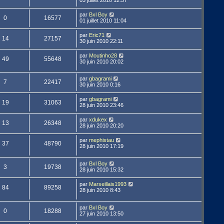
par
Bxl Boy
0
16577
01 juillet 2010 11:04
par
Eric71
14
27157
30 juin 2010 22:11
par
Moutinho28
49
55648
30 juin 2010 20:02
par
gbagrami
7
22417
30 juin 2010 0:16
par
gbagrami
19
31063
28 juin 2010 23:46
par
xdukex
13
26348
28 juin 2010 20:20
par
mephistau
37
48790
28 juin 2010 17:19
par
Bxl Boy
3
19738
28 juin 2010 15:32
par
Marseillais1993
84
89258
28 juin 2010 8:43
par
Bxl Boy
0
18288
27 juin 2010 13:50