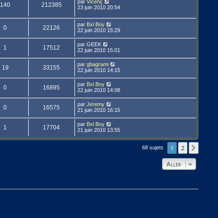
par
Vicenç
140
212385
23 juin 2010 20:54
par
Bxl Boy
0
22126
22 juin 2010 15:29
par
GEEK
1
17512
22 juin 2010 15:01
par
gbagrami
19
33155
22 juin 2010 14:15
par
Bxl Boy
0
16895
22 juin 2010 14:08
par
Jeremy
0
16575
21 juin 2010 16:15
par
Bxl Boy
1
17704
21 juin 2010 13:55
1
2
Suivan
68 sujets
Aller