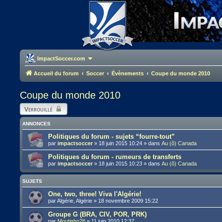
ImpactSoccer.com
Accueil du forum
Soccer
Évènements
Coupe du monde 2010
Coupe du monde 2010
Verrouillé
ANNONCES
Politiques du forum - sujets “fourre-tout”
par
impactsoccer
»
18 juin 2015 10:24
» dans
Au (ô) Canada
Politiques du forum - rumeurs de transferts
par
impactsoccer
»
18 juin 2015 10:23
» dans
Au (ô) Canada
SUJETS
One, two, three! Viva l'Algérie!
par
Algérie, Algérie
»
18 novembre 2009 15:22
Groupe G (BRA, CIV, POR, PRK)
par
Moutinho28
»
11 juin 2010 12:37