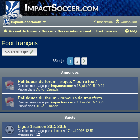
ImpactSoccer.com
Inscription
Connexion
Accueil du forum
Soccer
Soccer international
Foot français
FAQ
Foot français
Nouveau sujet
1
2
Suivant
65 sujets
Annonces
Politiques du forum - sujets “fourre-tout”
Dernier message par
impactsoccer
«
18 juin 2015 10:24
Publié dans
Au (ô) Canada
Politiques du forum - rumeurs de transferts
Dernier message par
impactsoccer
«
18 juin 2015 10:23
Publié dans
Au (ô) Canada
Sujets
Ligue 1 saison 2015-2016
Dernier message par
xdukex
«
17 mai 2016 12:51
Réponses :
12