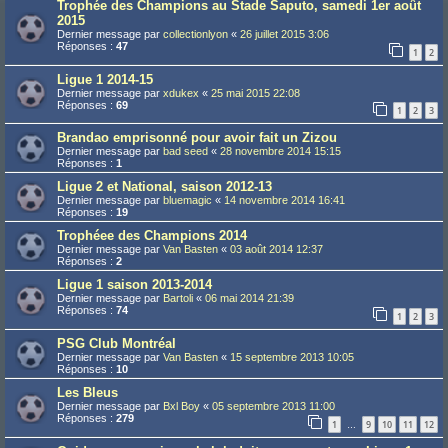
Trophée des Champions au Stade Saputo, samedi 1er août
2015
Dernier message par
collectionlyon
«
26 juillet 2015 3:06
Réponses :
47
1
2
Ligue 1 2014-15
Dernier message par
xdukex
«
25 mai 2015 22:08
Réponses :
69
1
2
3
Brandao emprisonné pour avoir fait un Zizou
Dernier message par
bad seed
«
28 novembre 2014 15:15
Réponses :
1
Ligue 2 et National, saison 2012-13
Dernier message par
bluemagic
«
14 novembre 2014 16:41
Réponses :
19
Trophéee des Champions 2014
Dernier message par
Van Basten
«
03 août 2014 12:37
Réponses :
2
Ligue 1 saison 2013-2014
Dernier message par
Bartoli
«
06 mai 2014 21:39
Réponses :
74
1
2
3
PSG Club Montréal
Dernier message par
Van Basten
«
15 septembre 2013 10:05
Réponses :
10
Les Bleus
Dernier message par
Bxl Boy
«
05 septembre 2013 11:00
Réponses :
279
1
9
10
11
12
…