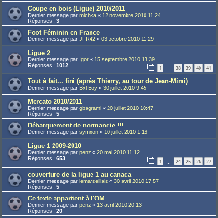
Coupe en bois (Ligue) 2010/2011
Dernier message par
michka
«
12 novembre 2010 11:24
Réponses :
3
Foot Féminin en France
Dernier message par
JFR42
«
03 octobre 2010 11:29
Ligue 2
Dernier message par
Igor
«
15 septembre 2010 13:39
Réponses :
1012
1
38
39
40
41
…
Tout à fait... fini (après Thierry, au tour de Jean-Mimi)
Dernier message par
Bxl Boy
«
30 juillet 2010 9:45
Mercato 2010/2011
Dernier message par
gbagrami
«
20 juillet 2010 10:47
Réponses :
5
Débarquement de normandie !!!
Dernier message par
symoon
«
10 juillet 2010 1:16
Ligue 1 2009-2010
Dernier message par
penz
«
20 mai 2010 11:12
Réponses :
653
1
24
25
26
27
…
couverture de la ligue 1 au canada
Dernier message par
lemarseillais
«
30 avril 2010 17:57
Réponses :
5
Ce texte appartient à l'OM
Dernier message par
penz
«
13 avril 2010 20:13
Réponses :
20