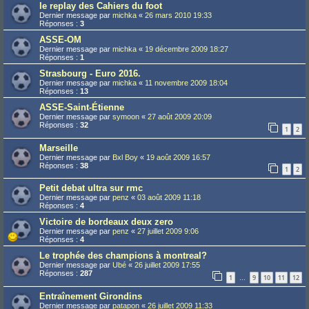
le replay des Cahiers du foot
Dernier message par
michka
«
26 mars 2010 19:33
Réponses :
3
ASSE-OM
Dernier message par
michka
«
19 décembre 2009 18:27
Réponses :
1
Strasbourg - Euro 2016.
Dernier message par
michka
«
11 novembre 2009 18:04
Réponses :
13
ASSE-Saint-Étienne
Dernier message par
symoon
«
27 août 2009 20:09
Réponses :
32
1
2
Marseille
Dernier message par
Bxl Boy
«
19 août 2009 16:57
Réponses :
38
1
2
Petit debat ultra sur rmc
Dernier message par
penz
«
03 août 2009 11:18
Réponses :
4
Victoire de bordeaux deux zero
Dernier message par
penz
«
27 juillet 2009 9:06
Réponses :
4
Le trophée des champions à montreal?
Dernier message par
Ubé
«
26 juillet 2009 17:55
Réponses :
287
1
9
10
11
12
…
Entraînement Girondins
Dernier message par
patapon
«
26 juillet 2009 11:33