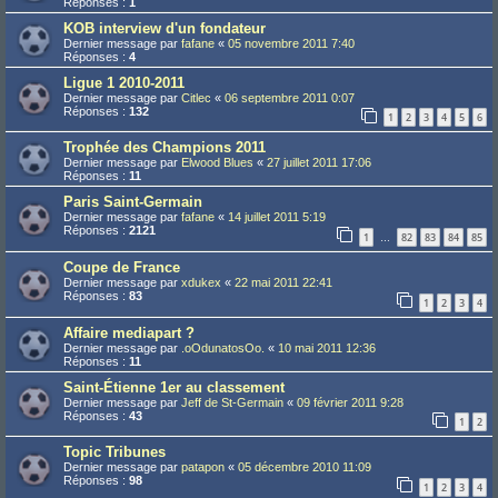
Réponses :
1
KOB interview d'un fondateur
Dernier message par
fafane
«
05 novembre 2011 7:40
Réponses :
4
Ligue 1 2010-2011
Dernier message par
Citlec
«
06 septembre 2011 0:07
Réponses :
132
1
2
3
4
5
6
Trophée des Champions 2011
Dernier message par
Elwood Blues
«
27 juillet 2011 17:06
Réponses :
11
Paris Saint-Germain
Dernier message par
fafane
«
14 juillet 2011 5:19
Réponses :
2121
1
82
83
84
85
…
Coupe de France
Dernier message par
xdukex
«
22 mai 2011 22:41
Réponses :
83
1
2
3
4
Affaire mediapart ?
Dernier message par
.oOdunatosOo.
«
10 mai 2011 12:36
Réponses :
11
Saint-Étienne 1er au classement
Dernier message par
Jeff de St-Germain
«
09 février 2011 9:28
Réponses :
43
1
2
Topic Tribunes
Dernier message par
patapon
«
05 décembre 2010 11:09
Réponses :
98
1
2
3
4