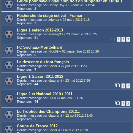
Guide pour savoir quel club doit on supporter en Ligue 1
Dernier message par
Danny Boy
«
16 août 2013 19:41
Réponses :
2
Recherche de stage estival - France
Dernier message par
xdukex
«
02 mars 2013 9:18
Réponses :
3
Ligue 1 saison 2012-2013
Dernier message par
arseniq33
«
23 février 2013 18:25
Réponses :
51
1
2
3
FC Sochaux-Montbéliard
Dernier message par
Nico09
«
02 septembre 2012 18:26
Réponses :
6
La descente du foot français
Dernier message par
Bartoli
«
27 juin 2012 11:23
Réponses :
7
Ligue 1 Saison 2011-2012
Dernier message par
gbagrami
«
23 mai 2012 7:56
Réponses :
44
1
2
Ligue 2 et National 2010 / 2011
Dernier message par
PiX
«
14 mai 2012 11:26
Réponses :
44
1
2
Le Trophée des Champions 2012...
Dernier message par
gbagrami
«
12 avril 2012 23:40
Réponses :
2
Coupe de France 2012
Dernier message par
Bartoli
«
11 avril 2012 20:20