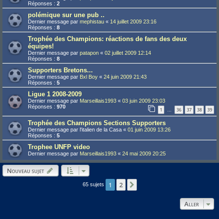
Réponses :
2
polémique sur une pub ..
Dernier message par
mephistau
«
14 juillet 2009 23:16
Réponses :
8
Trophée des Champions: réactions de fans des deux
équipes!
Dernier message par
patapon
«
02 juillet 2009 12:14
Réponses :
8
Supporters Bretons...
Dernier message par
Bxl Boy
«
24 juin 2009 21:43
Réponses :
5
Ligue 1 2008-2009
Dernier message par
Marseillais1993
«
03 juin 2009 23:03
Réponses :
970
1
36
37
38
39
…
Trophée des Champions Sections Supporters
Dernier message par
l'italien de la Casa
«
01 juin 2009 13:26
Réponses :
5
Trophee UNFP video
Dernier message par
Marseillais1993
«
24 mai 2009 20:25
Nouveau sujet
1
2
Suivant
65 sujets
Aller