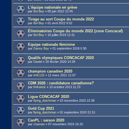
L'équipe nationale en grève
par
Bxl Boy
»
05 juin 2022 22:45
Tirage au sort Coupe du monde 2022
par
Bxl Boy
»
01 avril 2022 9:52
Éliminatoires Coupe du monde 2022 (zone Concacaf)
par
Bxl Boy
»
10 juillet 2019 12:31
Equipe nationale féminine
par
Danny Boy
»
01 septembre 2018 0:30
Qualifs olympiques CONCACAF 2020
par
Daniel
»
26 février 2020 14:39
champion canadien 2020
par
imfc132
»
12 mars 2021 12:07
CDM 2026 : candidature canadienne?
par
fmfranck
»
10 octobre 2013 11:23
Ligue CONCACAF 2020
par
flying_dutchman
»
03 novembre 2020 22:38
Gold Cup 2021
par
flying_dutchman
»
02 septembre 2020 21:51
CanPL : saison 2020
par
chaman
»
07 novembre 2019 16:20