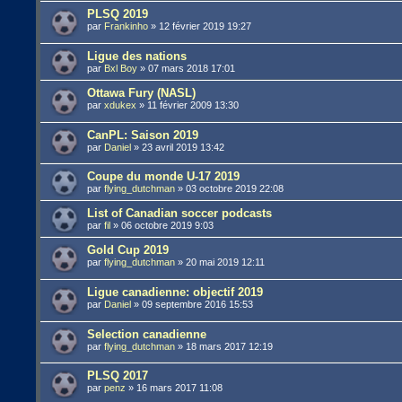
PLSQ 2019
par
Frankinho
»
12 février 2019 19:27
Ligue des nations
par
Bxl Boy
»
07 mars 2018 17:01
Ottawa Fury (NASL)
par
xdukex
»
11 février 2009 13:30
CanPL: Saison 2019
par
Daniel
»
23 avril 2019 13:42
Coupe du monde U-17 2019
par
flying_dutchman
»
03 octobre 2019 22:08
List of Canadian soccer podcasts
par
fil
»
06 octobre 2019 9:03
Gold Cup 2019
par
flying_dutchman
»
20 mai 2019 12:11
Ligue canadienne: objectif 2019
par
Daniel
»
09 septembre 2016 15:53
Selection canadienne
par
flying_dutchman
»
18 mars 2017 12:19
PLSQ 2017
par
penz
»
16 mars 2017 11:08