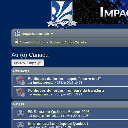
ImpactSoccer.com
Accueil du forum
Soccer
Au (ô) Canada
Au (ô) Canada
Nouveau sujet
ANNONCES
Politiques du forum - sujets “fourre-tout”
par
impactsoccer
»
18 juin 2015 10:24
Politiques du forum - rumeurs de transferts
par
impactsoccer
»
18 juin 2015 10:23
SUJETS
FC Supra du Québec - Saison 2026
par
flying_dutchman
»
11 janvier 2026 11:05
Et si on avait une équipe Québec?
par
Citlec
»
21 août 2022 12:45