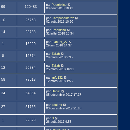
par
Pouchkine
99
120483
09 août 2018 10:43
par
Campoozmstnz
10
26758
02 août 2018 10:50
par
Frankinho
14
28788
31 juillet 2018 15:34
par
Flanker_27
1
16220
29 juin 2018 14:37
par
Taliah
0
15374
29 mars 2018 9:35
par
Taliah
12
26784
25 mars 2018 16:11
par
imfc132
58
73513
12 mars 2018 1:55
par
Daniel
34
54364
05 décembre 2017 17:17
par
xdukex
27
51765
03 décembre 2017 21:18
par
fil
1
22829
26 août 2017 9:53