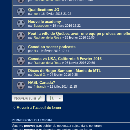
Qualifications JO
par
joe
»
16 février 2016 21:02
Nouvelle academy
par
Supsoccer
»
19 mars 2016 18:22
Peut la ville de Québec avoir une equipe professionnell
par
Raphael de la Rosa
»
15 février 2016 23:03
Canadian soccer podcasts
par
fil
»
19 février 2016 17:41
Canada vs USA, Californie 5 Fevrier 2016
par
Raphael de la Rosa
»
26 janvier 2016 20:56
Décès de Roger Samson - Manic de MTL
par
David G.
»
04 février 2016 9:38
NASL Canada?
par
fmfranck
»
12 juillet 2014 11:15
Nouveau sujet
Revenir à l’accueil du forum
PERMISSIONS DU FORUM
Vous
ne pouvez pas
publier de nouveaux sujets dans ce forum
Vous
ne pouvez pas
répondre aux sujets dans ce forum