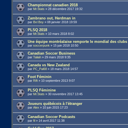
Championnat canadien 2018
par
Mr.Stats
»
28 décembre 2017 19:32
Zambrano out, Herdman in
par
Bxl Boy
»
08 janvier 2018 19:59
PLSQ 2018
par
Mr.Stats
»
10 mars 2018 8:02
Une équipe montréalaise remporte le mondial des clubs f
par
soccerpunk
»
15 juin 2018 10:50
Canadian Soccer Business
par
Taliah
»
29 mars 2018 9:35
Canada vs New Zealand
par
PC_Pal68
»
18 mars 2018 14:57
Foot Féminin
par
Rift
»
10 septembre 2013 9:07
PLSQ Féminine
par
Mr.Stats
»
30 novembre 2017 13:45
Joueurs québécois à l'étranger
par
Alex
»
10 juin 2015 17:23
Canadian Soccer Podcasts
par
fil
»
14 avril 2017 11:38