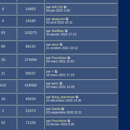
par
imfc132
6
24663
09 juin 2022 1:00
par
gbagrami
6
19160
03 avril 2022 20:11
par
MadMax
93
103275
30 janvier 2022 17:13
par
penz
80
96142
21 octobre 2021 10:12
par
Pouchkine
35
274494
29 mars 2021 11:43
par
Y
21
58537
16 mars 2021 17:23
par
penz
410
418460
03 mars 2021 14:28
par
flying_dutchman
16
45634
20 décembre 2020 14:36
par
Daniel
2
22473
03 septembre 2020 11:11
par
Pouchkine
53
72100
23 février 2020 8:26