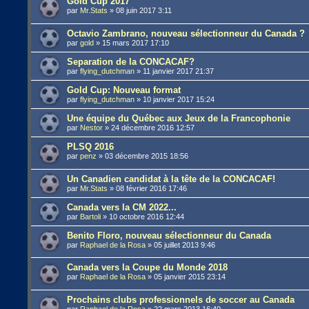
Gold Cup 2017
par
Mr.Stats
»
08 juin 2017 3:11
Octavio Zambrano, nouveau sélectionneur du Canada ?
par
gold
»
15 mars 2017 17:10
Separation de la CONCACAF?
par
flying_dutchman
»
11 janvier 2017 21:37
Gold Cup: Nouveau format
par
flying_dutchman
»
10 janvier 2017 15:24
Une équipe du Québec aux Jeux de la Francophonie
par
Nestor
»
24 décembre 2016 12:57
PLSQ 2016
par
penz
»
03 décembre 2015 18:56
Un Canadien candidat à la tête de la CONCACAF!
par
Mr.Stats
»
08 février 2016 17:46
Canada vers la CM 2022...
par
Bartoli
»
10 octobre 2016 12:44
Benito Floro, nouveau sélectionneur du Canada
par
Raphael de la Rosa
»
05 juillet 2013 9:46
Canada vers la Coupe du Monde 2018
par
Raphael de la Rosa
»
05 janvier 2015 23:14
Prochains clubs professionnels de soccer au Canada
par
Raphael de la Rosa
»
22 mars 2013 16:40