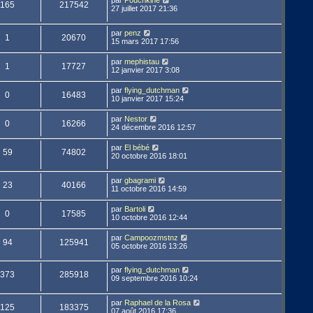
par
Pouchkine
165
217542
27 juillet 2017 21:36
par
penz
1
20670
15 mars 2017 17:56
par
mephistau
1
17727
12 janvier 2017 3:08
par
flying_dutchman
0
16483
10 janvier 2017 15:24
par
Nestor
0
16266
24 décembre 2016 12:57
par
El bébé
59
74802
20 octobre 2016 18:01
par
gbagrami
23
40166
11 octobre 2016 14:59
par
Bartoli
0
17585
10 octobre 2016 12:44
par
Campoozmstnz
94
125941
05 octobre 2016 13:26
par
flying_dutchman
373
285918
09 septembre 2016 10:24
par
Raphael de la Rosa
125
183375
07 août 2016 17:36