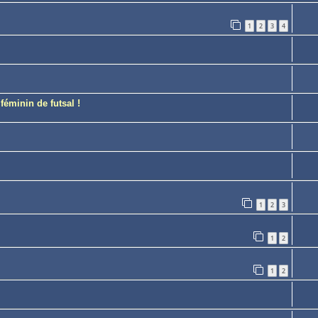
1
2
3
4
éminin de futsal !
1
2
3
1
2
1
2