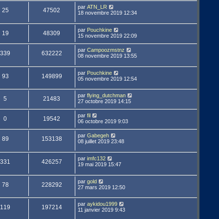
par
ATN_LR
25
47502
18 novembre 2019 12:34
par
Pouchkine
19
48309
15 novembre 2019 22:09
par
Campoozmstnz
339
632222
08 novembre 2019 13:55
par
Pouchkine
93
149899
05 novembre 2019 12:54
par
flying_dutchman
5
21483
27 octobre 2019 14:15
par
fil
0
19542
06 octobre 2019 9:03
par
Gabegeh
89
153138
08 juillet 2019 23:48
par
imfc132
331
426257
19 mai 2019 15:47
par
gold
78
228292
27 mars 2019 12:50
par
aykidou1999
119
197214
11 janvier 2019 9:43