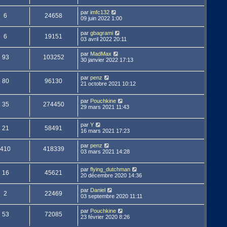
par
imfc132
6
24658
09 juin 2022 1:00
par
gbagrami
6
19151
03 avril 2022 20:11
par
MadMax
93
103252
30 janvier 2022 17:13
par
penz
80
96130
21 octobre 2021 10:12
par
Pouchkine
35
274450
29 mars 2021 11:43
par
Y
21
58491
16 mars 2021 17:23
par
penz
410
418339
03 mars 2021 14:28
par
flying_dutchman
16
45621
20 décembre 2020 14:36
par
Daniel
2
22469
03 septembre 2020 11:11
par
Pouchkine
53
72085
23 février 2020 8:26