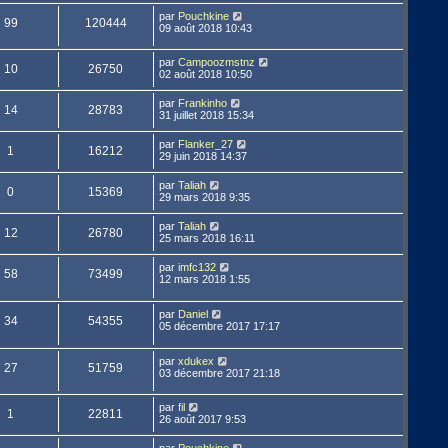
par
Pouchkine
99
120444
09 août 2018 10:43
par
Campoozmstnz
10
26750
02 août 2018 10:50
par
Frankinho
14
28783
31 juillet 2018 15:34
par
Flanker_27
1
16212
29 juin 2018 14:37
par
Taliah
0
15369
29 mars 2018 9:35
par
Taliah
12
26780
25 mars 2018 16:11
par
imfc132
58
73499
12 mars 2018 1:55
par
Daniel
34
54355
05 décembre 2017 17:17
par
xdukex
27
51759
03 décembre 2017 21:18
par
fil
1
22811
26 août 2017 9:53