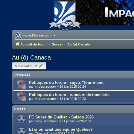
ImpactSoccer.com
Accueil du forum
Soccer
Au (ô) Canada
Au (ô) Canada
Nouveau sujet
ANNONCES
Politiques du forum - sujets “fourre-tout”
par
impactsoccer
»
18 juin 2015 10:24
Politiques du forum - rumeurs de transferts
par
impactsoccer
»
18 juin 2015 10:23
SUJETS
FC Supra du Québec - Saison 2026
par
flying_dutchman
»
11 janvier 2026 11:05
Et si on avait une équipe Québec?
par
Citlec
»
21 août 2022 12:45