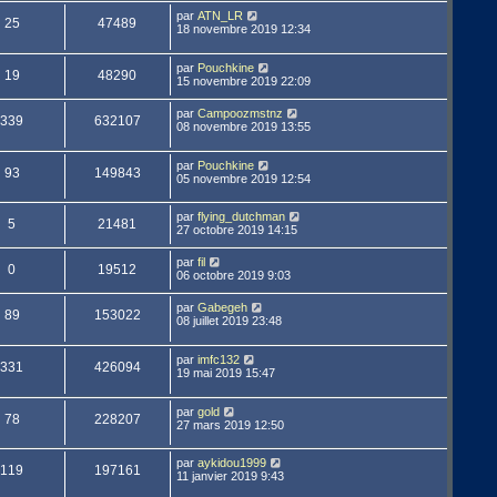
par
ATN_LR
25
47489
18 novembre 2019 12:34
par
Pouchkine
19
48290
15 novembre 2019 22:09
par
Campoozmstnz
339
632107
08 novembre 2019 13:55
par
Pouchkine
93
149843
05 novembre 2019 12:54
par
flying_dutchman
5
21481
27 octobre 2019 14:15
par
fil
0
19512
06 octobre 2019 9:03
par
Gabegeh
89
153022
08 juillet 2019 23:48
par
imfc132
331
426094
19 mai 2019 15:47
par
gold
78
228207
27 mars 2019 12:50
par
aykidou1999
119
197161
11 janvier 2019 9:43