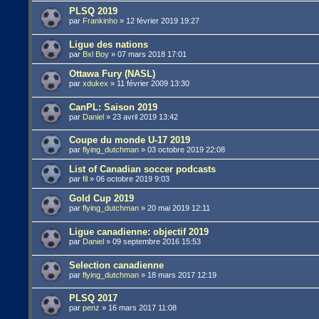
PLSQ 2019
par
Frankinho
»
12 février 2019 19:27
Ligue des nations
par
Bxl Boy
»
07 mars 2018 17:01
Ottawa Fury (NASL)
par
xdukex
»
11 février 2009 13:30
CanPL: Saison 2019
par
Daniel
»
23 avril 2019 13:42
Coupe du monde U-17 2019
par
flying_dutchman
»
03 octobre 2019 22:08
List of Canadian soccer podcasts
par
fil
»
06 octobre 2019 9:03
Gold Cup 2019
par
flying_dutchman
»
20 mai 2019 12:11
Ligue canadienne: objectif 2019
par
Daniel
»
09 septembre 2016 15:53
Selection canadienne
par
flying_dutchman
»
18 mars 2017 12:19
PLSQ 2017
par
penz
»
16 mars 2017 11:08