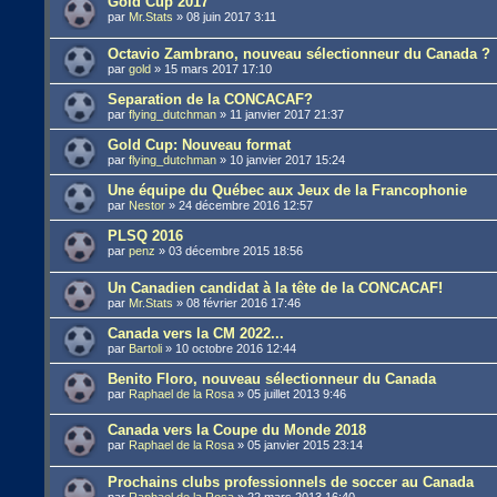
Gold Cup 2017
par
Mr.Stats
»
08 juin 2017 3:11
Octavio Zambrano, nouveau sélectionneur du Canada ?
par
gold
»
15 mars 2017 17:10
Separation de la CONCACAF?
par
flying_dutchman
»
11 janvier 2017 21:37
Gold Cup: Nouveau format
par
flying_dutchman
»
10 janvier 2017 15:24
Une équipe du Québec aux Jeux de la Francophonie
par
Nestor
»
24 décembre 2016 12:57
PLSQ 2016
par
penz
»
03 décembre 2015 18:56
Un Canadien candidat à la tête de la CONCACAF!
par
Mr.Stats
»
08 février 2016 17:46
Canada vers la CM 2022...
par
Bartoli
»
10 octobre 2016 12:44
Benito Floro, nouveau sélectionneur du Canada
par
Raphael de la Rosa
»
05 juillet 2013 9:46
Canada vers la Coupe du Monde 2018
par
Raphael de la Rosa
»
05 janvier 2015 23:14
Prochains clubs professionnels de soccer au Canada
par
Raphael de la Rosa
»
22 mars 2013 16:40