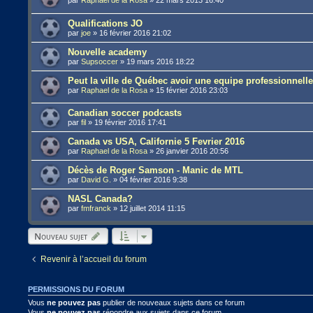
Qualifications JO
par
joe
»
16 février 2016 21:02
Nouvelle academy
par
Supsoccer
»
19 mars 2016 18:22
Peut la ville de Québec avoir une equipe professionnell
par
Raphael de la Rosa
»
15 février 2016 23:03
Canadian soccer podcasts
par
fil
»
19 février 2016 17:41
Canada vs USA, Californie 5 Fevrier 2016
par
Raphael de la Rosa
»
26 janvier 2016 20:56
Décès de Roger Samson - Manic de MTL
par
David G.
»
04 février 2016 9:38
NASL Canada?
par
fmfranck
»
12 juillet 2014 11:15
Nouveau sujet
Revenir à l’accueil du forum
PERMISSIONS DU FORUM
Vous
ne pouvez pas
publier de nouveaux sujets dans ce forum
Vous
ne pouvez pas
répondre aux sujets dans ce forum