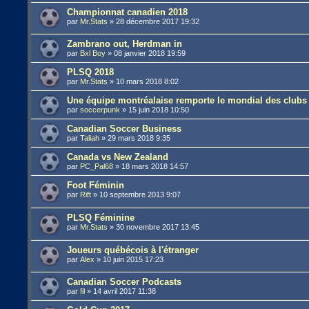
Championnat canadien 2018
par
Mr.Stats
»
28 décembre 2017 19:32
Zambrano out, Herdman in
par
Bxl Boy
»
08 janvier 2018 19:59
PLSQ 2018
par
Mr.Stats
»
10 mars 2018 8:02
Une équipe montréalaise remporte le mondial des clubs f
par
soccerpunk
»
15 juin 2018 10:50
Canadian Soccer Business
par
Taliah
»
29 mars 2018 9:35
Canada vs New Zealand
par
PC_Pal68
»
18 mars 2018 14:57
Foot Féminin
par
Rift
»
10 septembre 2013 9:07
PLSQ Féminine
par
Mr.Stats
»
30 novembre 2017 13:45
Joueurs québécois à l'étranger
par
Alex
»
10 juin 2015 17:23
Canadian Soccer Podcasts
par
fil
»
14 avril 2017 11:38