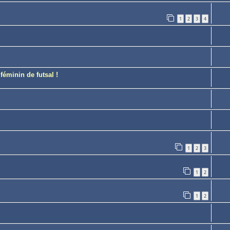
1
2
3
4
éminin de futsal !
1
2
3
1
2
1
2