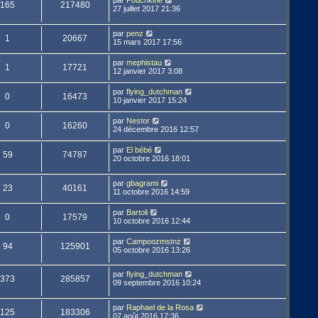
par
Pouchkine
165
217480
27 juillet 2017 21:36
par
penz
1
20667
15 mars 2017 17:56
par
mephistau
1
17721
12 janvier 2017 3:08
par
flying_dutchman
0
16473
10 janvier 2017 15:24
par
Nestor
0
16260
24 décembre 2016 12:57
par
El bébé
59
74787
20 octobre 2016 18:01
par
gbagrami
23
40161
11 octobre 2016 14:59
par
Bartoli
0
17579
10 octobre 2016 12:44
par
Campoozmstnz
94
125901
05 octobre 2016 13:26
par
flying_dutchman
373
285857
09 septembre 2016 10:24
par
Raphael de la Rosa
125
183306
07 août 2016 17:36