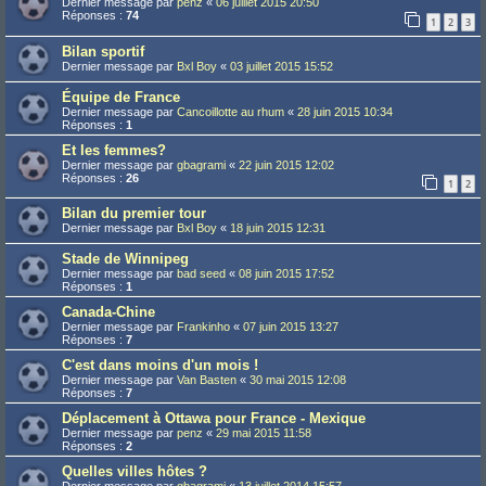
Dernier message par
penz
«
06 juillet 2015 20:50
Réponses :
74
1
2
3
Bilan sportif
Dernier message par
Bxl Boy
«
03 juillet 2015 15:52
Équipe de France
Dernier message par
Cancoillotte au rhum
«
28 juin 2015 10:34
Réponses :
1
Et les femmes?
Dernier message par
gbagrami
«
22 juin 2015 12:02
Réponses :
26
1
2
Bilan du premier tour
Dernier message par
Bxl Boy
«
18 juin 2015 12:31
Stade de Winnipeg
Dernier message par
bad seed
«
08 juin 2015 17:52
Réponses :
1
Canada-Chine
Dernier message par
Frankinho
«
07 juin 2015 13:27
Réponses :
7
C'est dans moins d'un mois !
Dernier message par
Van Basten
«
30 mai 2015 12:08
Réponses :
7
Déplacement à Ottawa pour France - Mexique
Dernier message par
penz
«
29 mai 2015 11:58
Réponses :
2
Quelles villes hôtes ?