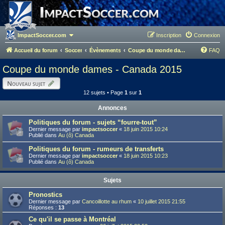
ImpactSoccer.com
Inscription
Connexion
Accueil du forum
Soccer
Évènements
Coupe du monde dames - Canada 2015
FAQ
Coupe du monde dames - Canada 2015
Nouveau sujet
12 sujets • Page
1
sur
1
Annonces
Politiques du forum - sujets “fourre-tout”
Dernier message par
impactsoccer
«
18 juin 2015 10:24
Publié dans
Au (ô) Canada
Politiques du forum - rumeurs de transferts
Dernier message par
impactsoccer
«
18 juin 2015 10:23
Publié dans
Au (ô) Canada
Sujets
Pronostics
Dernier message par
Cancoillotte au rhum
«
10 juillet 2015 21:55
Réponses :
13
Ce qu'il se passe à Montréal