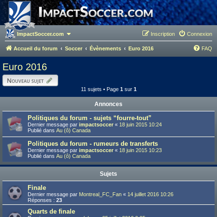
ImpactSoccer.com
Inscription
Connexion
Accueil du forum
Soccer
Évènements
Euro 2016
FAQ
Euro 2016
Nouveau sujet
11 sujets • Page
1
sur
1
Annonces
Politiques du forum - sujets “fourre-tout”
Dernier message par
impactsoccer
«
18 juin 2015 10:24
Publié dans
Au (ô) Canada
Politiques du forum - rumeurs de transferts
Dernier message par
impactsoccer
«
18 juin 2015 10:23
Publié dans
Au (ô) Canada
Sujets
Finale
Dernier message par
Montreal_FC_Fan
«
14 juillet 2016 10:26
Réponses :
23
Quarts de finale