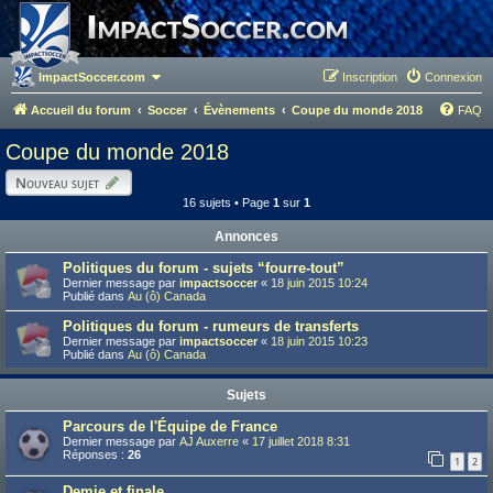
ImpactSoccer.com
Inscription
Connexion
Accueil du forum
Soccer
Évènements
Coupe du monde 2018
FAQ
Coupe du monde 2018
Nouveau sujet
16 sujets • Page
1
sur
1
Annonces
Politiques du forum - sujets “fourre-tout”
Dernier message par
impactsoccer
«
18 juin 2015 10:24
Publié dans
Au (ô) Canada
Politiques du forum - rumeurs de transferts
Dernier message par
impactsoccer
«
18 juin 2015 10:23
Publié dans
Au (ô) Canada
Sujets
Parcours de l'Équipe de France
Dernier message par
AJ Auxerre
«
17 juillet 2018 8:31
Réponses :
26
1
2
Demie et finale