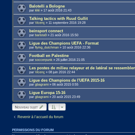
Balotelli a Bologne
par
lélé
»
17 août 2016 21:43
Talking tactics with Ruud Gullit
par
Vicenç
»
11 septembre 2016 19:28
beinsport connect
par
barista9
»
21 août 2016 15:50
Ligue des Champions UEFA - Format
par
flying_dutchman
»
10 août 2016 22:36
Football en Palestine
par
soccerpunk
»
26 juillet 2016 21:05
Les postes de milieu relayeur et de latéral se ressemblen
par
Vicenç
»
08 juin 2016 22:44
Ligue des Champions de l'UEFA 2015-16
par
gbagrami
»
06 août 2015 0:55
Ligue Europa 15-16
par
gbagrami
»
20 août 2015 23:49
Nouveau sujet
Revenir à l’accueil du forum
PERMISSIONS DU FORUM