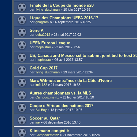
Finale de la Coupe du monde u20
par
flying_dutchman
»
10 juin 2017 10:55
Ligue des Champions UEFA 2016-17
par
gbagrami
»
14 septembre 2016 16:25
Série A
par
deba2012
»
28 mai 2017 22:02
UEFA Europa League
par
mephistau
»
22 mai 2017 7:56
US, Canada and Mexico set to submit joint bid to host 
par
mephistau
»
06 avril 2017 13:57
Gold Cup 2017
par
flying_dutchman
»
29 mars 2017 11:34
Marc Wilmots entraîneur de la Côte d'Ivoire
par
imfc132
»
21 mars 2017 19:35
Autres championnats vs. la MLS
par
Campoozmstnz
»
11 février 2017 18:10
Coupe d'Afrique des nations 2017
par
Bxl Boy
»
18 janvier 2017 10:07
Soccer au Qatar
par
joe
»
06 décembre 2016 13:46
Klinsmann congédié
par
Campoozmstnz
»
21 novembre 2016 16:28