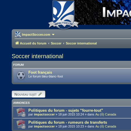
ImpactSoccer.com
Accueil du forum
Soccer
Soccer international
Soccer international
FORUM
Foot français
Le forum bleu-blanc-foot
Nouveau sujet
ANNONCES
Politiques du forum - sujets “fourre-tout”
par
impactsoccer
»
18 juin 2015 10:24
» dans
Au (ô) Canada
Politiques du forum - rumeurs de transferts
par
impactsoccer
»
18 juin 2015 10:23
» dans
Au (ô) Canada