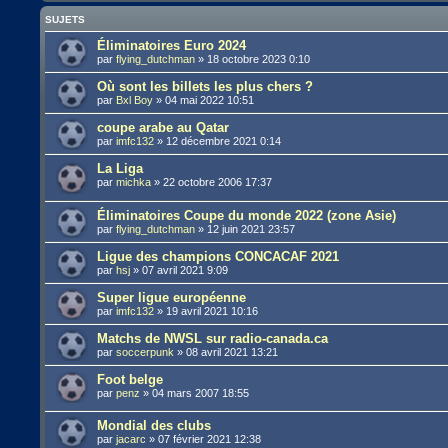
SUJETS
Éliminatoires Euro 2024
par
flying_dutchman
»
18 octobre 2023 0:10
Où sont les billets les plus chers ?
par
Bxl Boy
»
04 mai 2022 10:51
coupe arabe au Qatar
par
imfc132
»
12 décembre 2021 0:14
La Liga
par
michka
»
22 octobre 2006 17:37
Éliminatoires Coupe du monde 2022 (zone Asie)
par
flying_dutchman
»
12 juin 2021 23:57
Ligue des champions CONCACAF 2021
par
hsj
»
07 avril 2021 9:09
Super ligue européenne
par
imfc132
»
19 avril 2021 10:16
Matchs de NWSL sur radio-canada.ca
par
soccerpunk
»
08 avril 2021 13:21
Foot belge
par
penz
»
04 mars 2007 18:55
Mondial des clubs
par
jacarc
»
07 février 2021 12:38