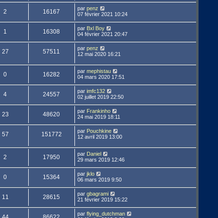
par
penz
2
16167
07 février 2021 10:24
par
Bxl Boy
1
16308
04 février 2021 20:47
par
penz
27
57511
12 mai 2020 16:21
par
mephistau
0
16282
04 mars 2020 17:51
par
imfc132
4
24557
02 juillet 2019 22:50
par
Frankinho
23
48620
24 mai 2019 18:11
par
Pouchkine
57
151772
12 avril 2019 13:00
par
Daniel
2
17950
29 mars 2019 12:46
par
jklo
0
15364
06 mars 2019 9:50
par
gbagrami
11
28615
21 février 2019 15:22
par
flying_dutchman
44
86622