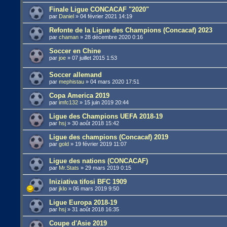
Finale Ligue CONCACAF "2020"
par
Daniel
»
04 février 2021 14:19
Refonte de la Ligue des Champions (Concacaf) 2023
par
chaman
»
28 décembre 2020 0:16
Soccer en Chine
par
joe
»
07 juillet 2015 1:53
Soccer allemand
par
mephistau
»
04 mars 2020 17:51
Copa America 2019
par
imfc132
»
15 juin 2019 20:44
Ligue des Champions UEFA 2018-19
par
hsj
»
30 août 2018 15:42
Ligue des champions (Concacaf) 2019
par
gold
»
19 février 2019 11:07
Ligue des nations (CONCACAF)
par
Mr.Stats
»
29 mars 2019 0:15
Iniziativa tifosi BFC 1909
par
jklo
»
06 mars 2019 9:50
Ligue Europa 2018-19
par
hsj
»
31 août 2018 16:35
Coupe d'Asie 2019