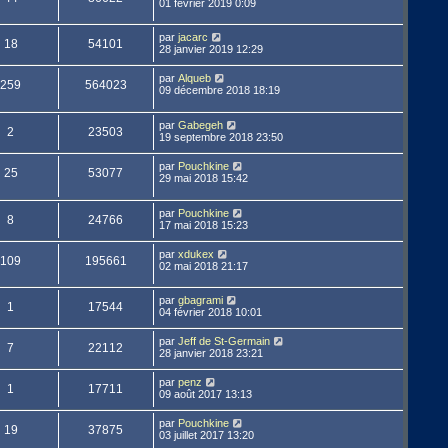
01 février 2019 0:09
par
jacarc
18
54101
28 janvier 2019 12:29
par
Alqueb
259
564023
09 décembre 2018 18:19
par
Gabegeh
2
23503
19 septembre 2018 23:50
par
Pouchkine
25
53077
29 mai 2018 15:42
par
Pouchkine
8
24766
17 mai 2018 15:23
par
xdukex
109
195661
02 mai 2018 21:17
par
gbagrami
1
17544
04 février 2018 10:01
par
Jeff de St-Germain
7
22112
28 janvier 2018 23:21
par
penz
1
17711
09 août 2017 13:13
par
Pouchkine
19
37875
03 juillet 2017 13:20