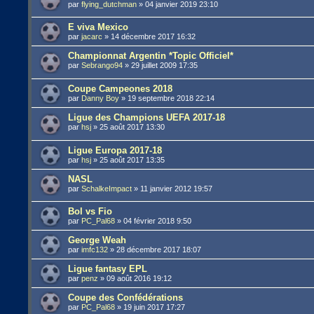
par
flying_dutchman
»
04 janvier 2019 23:10
E viva Mexico
par
jacarc
»
14 décembre 2017 16:32
Championnat Argentin *Topic Officiel*
par
Sebrango94
»
29 juillet 2009 17:35
Coupe Campeones 2018
par
Danny Boy
»
19 septembre 2018 22:14
Ligue des Champions UEFA 2017-18
par
hsj
»
25 août 2017 13:30
Ligue Europa 2017-18
par
hsj
»
25 août 2017 13:35
NASL
par
SchalkeImpact
»
11 janvier 2012 19:57
Bol vs Fio
par
PC_Pal68
»
04 février 2018 9:50
George Weah
par
imfc132
»
28 décembre 2017 18:07
Ligue fantasy EPL
par
penz
»
09 août 2016 19:12
Coupe des Confédérations
par
PC_Pal68
»
19 juin 2017 17:27