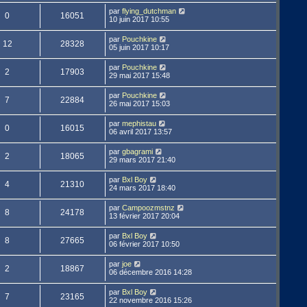
par
flying_dutchman
0
16051
10 juin 2017 10:55
par
Pouchkine
12
28328
05 juin 2017 10:17
par
Pouchkine
2
17903
29 mai 2017 15:48
par
Pouchkine
7
22884
26 mai 2017 15:03
par
mephistau
0
16015
06 avril 2017 13:57
par
gbagrami
2
18065
29 mars 2017 21:40
par
Bxl Boy
4
21310
24 mars 2017 18:40
par
Campoozmstnz
8
24178
13 février 2017 20:04
par
Bxl Boy
8
27665
06 février 2017 10:50
par
joe
2
18867
06 décembre 2016 14:28
par
Bxl Boy
7
23165
22 novembre 2016 15:26