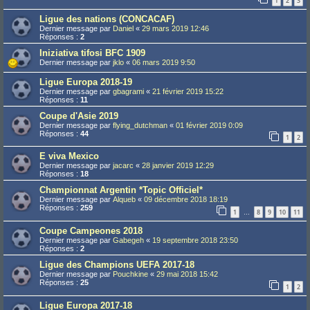
1
2
3
Ligue des nations (CONCACAF)
Dernier message par
Daniel
«
29 mars 2019 12:46
Réponses :
2
Iniziativa tifosi BFC 1909
Dernier message par
jklo
«
06 mars 2019 9:50
Ligue Europa 2018-19
Dernier message par
gbagrami
«
21 février 2019 15:22
Réponses :
11
Coupe d'Asie 2019
Dernier message par
flying_dutchman
«
01 février 2019 0:09
Réponses :
44
1
2
E viva Mexico
Dernier message par
jacarc
«
28 janvier 2019 12:29
Réponses :
18
Championnat Argentin *Topic Officiel*
Dernier message par
Alqueb
«
09 décembre 2018 18:19
Réponses :
259
1
8
9
10
11
…
Coupe Campeones 2018
Dernier message par
Gabegeh
«
19 septembre 2018 23:50
Réponses :
2
Ligue des Champions UEFA 2017-18
Dernier message par
Pouchkine
«
29 mai 2018 15:42
Réponses :
25
1
2
Ligue Europa 2017-18