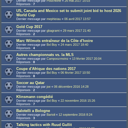
Dernier message par
Pouchkine
«
26 mai 2017 15:03
Réponses :
7
US, Canada and Mexico set to submit joint bid to host 2026
World Cup
Dernier message par
mephistau
«
06 avril 2017 13:57
Gold Cup 2017
Dernier message par
gbagrami
«
29 mars 2017 21:40
Réponses :
2
Marc Wilmots entraîneur de la Côte d'Ivoire
Dernier message par
Bxl Boy
«
24 mars 2017 18:40
Réponses :
4
Autres championnats vs. la MLS
Dernier message par
Campoozmstnz
«
13 février 2017 20:04
Réponses :
8
Coupe d'Afrique des nations 2017
Dernier message par
Bxl Boy
«
06 février 2017 10:50
Réponses :
8
Soccer au Qatar
Dernier message par
joe
«
06 décembre 2016 14:28
Réponses :
2
Klinsmann congédié
Dernier message par
Bxl Boy
«
22 novembre 2016 15:26
Réponses :
7
Balotelli a Bologne
Dernier message par
Bartoli
«
12 septembre 2016 8:24
Réponses :
3
Talking tactics with Ruud Gullit