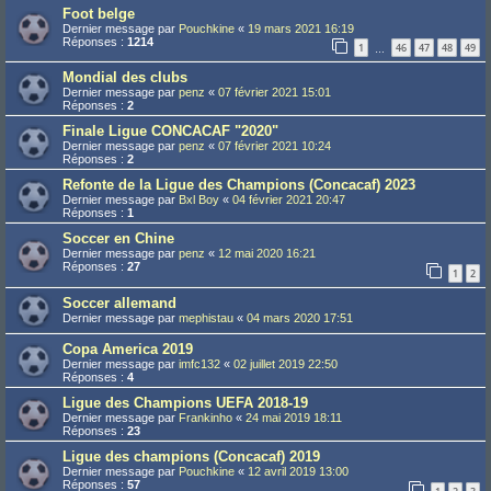
Foot belge
Dernier message par
Pouchkine
«
19 mars 2021 16:19
Réponses :
1214
1
46
47
48
49
…
Mondial des clubs
Dernier message par
penz
«
07 février 2021 15:01
Réponses :
2
Finale Ligue CONCACAF "2020"
Dernier message par
penz
«
07 février 2021 10:24
Réponses :
2
Refonte de la Ligue des Champions (Concacaf) 2023
Dernier message par
Bxl Boy
«
04 février 2021 20:47
Réponses :
1
Soccer en Chine
Dernier message par
penz
«
12 mai 2020 16:21
Réponses :
27
1
2
Soccer allemand
Dernier message par
mephistau
«
04 mars 2020 17:51
Copa America 2019
Dernier message par
imfc132
«
02 juillet 2019 22:50
Réponses :
4
Ligue des Champions UEFA 2018-19
Dernier message par
Frankinho
«
24 mai 2019 18:11
Réponses :
23
Ligue des champions (Concacaf) 2019
Dernier message par
Pouchkine
«
12 avril 2019 13:00
Réponses :
57