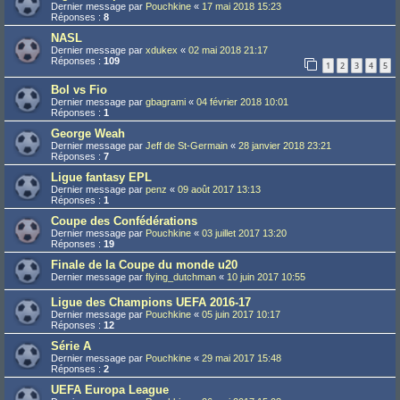
Dernier message par
Pouchkine
«
17 mai 2018 15:23
Réponses :
8
NASL
Dernier message par
xdukex
«
02 mai 2018 21:17
Réponses :
109
1
2
3
4
5
Bol vs Fio
Dernier message par
gbagrami
«
04 février 2018 10:01
Réponses :
1
George Weah
Dernier message par
Jeff de St-Germain
«
28 janvier 2018 23:21
Réponses :
7
Ligue fantasy EPL
Dernier message par
penz
«
09 août 2017 13:13
Réponses :
1
Coupe des Confédérations
Dernier message par
Pouchkine
«
03 juillet 2017 13:20
Réponses :
19
Finale de la Coupe du monde u20
Dernier message par
flying_dutchman
«
10 juin 2017 10:55
Ligue des Champions UEFA 2016-17
Dernier message par
Pouchkine
«
05 juin 2017 10:17
Réponses :
12
Série A
Dernier message par
Pouchkine
«
29 mai 2017 15:48
Réponses :
2
UEFA Europa League