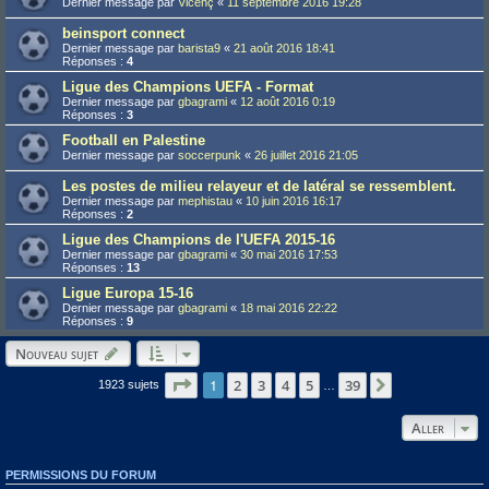
Dernier message par
Vicenç
«
11 septembre 2016 19:28
beinsport connect
Dernier message par
barista9
«
21 août 2016 18:41
Réponses :
4
Ligue des Champions UEFA - Format
Dernier message par
gbagrami
«
12 août 2016 0:19
Réponses :
3
Football en Palestine
Dernier message par
soccerpunk
«
26 juillet 2016 21:05
Les postes de milieu relayeur et de latéral se ressemblent.
Dernier message par
mephistau
«
10 juin 2016 16:17
Réponses :
2
Ligue des Champions de l'UEFA 2015-16
Dernier message par
gbagrami
«
30 mai 2016 17:53
Réponses :
13
Ligue Europa 15-16
Dernier message par
gbagrami
«
18 mai 2016 22:22
Réponses :
9
Nouveau sujet
Page
1
1
sur
39
2
3
4
5
39
Suivant
1923 sujets
…
Aller
PERMISSIONS DU FORUM