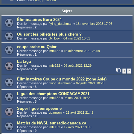
Publié dans
Au (ô) Canada
Sujets
Éliminatoires Euro 2024
Dernier message par
flying_dutchman
«
18 novembre 2023 17:06
Réponses :
2
Où sont les billets les plus chers ?
Dernier message par
Bxl Boy
«
04 mai 2022 10:51
coupe arabe au Qatar
Dernier message par
imfc132
«
15 décembre 2021 23:59
Réponses :
1
La Liga
Dernier message par
imfc132
«
08 août 2021 12:29
Réponses :
28
1
2
Éliminatoires Coupe du monde 2022 (zone Asie)
Dernier message par
flying_dutchman
«
02 juillet 2021 10:28
Réponses :
3
Ligue des champions CONCACAF 2021
Dernier message par
imfc132
«
06 mai 2021 19:58
Réponses :
8
Super ligue européenne
Dernier message par
gbagrami
«
21 avril 2021 21:42
Réponses :
15
Matchs de NWSL sur radio-canada.ca
Dernier message par
imfc132
«
17 avril 2021 13:33
Réponses :
9