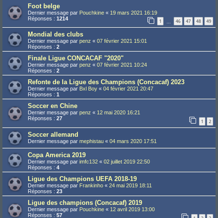
Foot belge
Dernier message par
Pouchkine
«
19 mars 2021 16:19
Réponses :
1214
1
46
47
48
49
…
Mondial des clubs
Dernier message par
penz
«
07 février 2021 15:01
Réponses :
2
Finale Ligue CONCACAF "2020"
Dernier message par
penz
«
07 février 2021 10:24
Réponses :
2
Refonte de la Ligue des Champions (Concacaf) 2023
Dernier message par
Bxl Boy
«
04 février 2021 20:47
Réponses :
1
Soccer en Chine
Dernier message par
penz
«
12 mai 2020 16:21
Réponses :
27
1
2
Soccer allemand
Dernier message par
mephistau
«
04 mars 2020 17:51
Copa America 2019
Dernier message par
imfc132
«
02 juillet 2019 22:50
Réponses :
4
Ligue des Champions UEFA 2018-19
Dernier message par
Frankinho
«
24 mai 2019 18:11
Réponses :
23
Ligue des champions (Concacaf) 2019
Dernier message par
Pouchkine
«
12 avril 2019 13:00
Réponses :
57