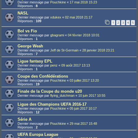
Dernier message par
Pouchkine
«
17 mai 2018 15:23
Réponses :
8
NASL
Dernier message par
xdukex
«
02 mai 2018 21:17
Réponses :
109
1
2
3
4
5
Bol vs Fio
Dernier message par
gbagrami
«
04 février 2018 10:01
Réponses :
1
George Weah
Dernier message par
Jeff de St-Germain
«
28 janvier 2018 23:21
Réponses :
7
Ligue fantasy EPL
Dernier message par
penz
«
09 août 2017 13:13
Réponses :
1
Coupe des Confédérations
Dernier message par
Pouchkine
«
03 juillet 2017 13:20
Réponses :
19
Finale de la Coupe du monde u20
Dernier message par
flying_dutchman
«
10 juin 2017 10:55
Ligue des Champions UEFA 2016-17
Dernier message par
Pouchkine
«
05 juin 2017 10:17
Réponses :
12
Série A
Dernier message par
Pouchkine
«
29 mai 2017 15:48
Réponses :
2
UEFA Europa League