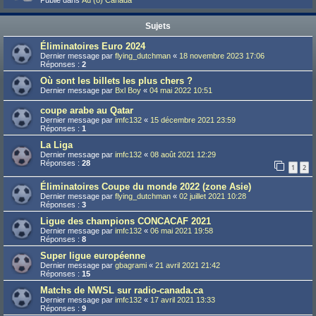
Publié dans
Au (ô) Canada
Sujets
Éliminatoires Euro 2024
Dernier message par
flying_dutchman
«
18 novembre 2023 17:06
Réponses :
2
Où sont les billets les plus chers ?
Dernier message par
Bxl Boy
«
04 mai 2022 10:51
coupe arabe au Qatar
Dernier message par
imfc132
«
15 décembre 2021 23:59
Réponses :
1
La Liga
Dernier message par
imfc132
«
08 août 2021 12:29
Réponses :
28
1
2
Éliminatoires Coupe du monde 2022 (zone Asie)
Dernier message par
flying_dutchman
«
02 juillet 2021 10:28
Réponses :
3
Ligue des champions CONCACAF 2021
Dernier message par
imfc132
«
06 mai 2021 19:58
Réponses :
8
Super ligue européenne
Dernier message par
gbagrami
«
21 avril 2021 21:42
Réponses :
15
Matchs de NWSL sur radio-canada.ca
Dernier message par
imfc132
«
17 avril 2021 13:33
Réponses :
9