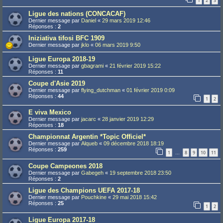
1
2
3
Ligue des nations (CONCACAF)
Dernier message par
Daniel
«
29 mars 2019 12:46
Réponses :
2
Iniziativa tifosi BFC 1909
Dernier message par
jklo
«
06 mars 2019 9:50
Ligue Europa 2018-19
Dernier message par
gbagrami
«
21 février 2019 15:22
Réponses :
11
Coupe d'Asie 2019
Dernier message par
flying_dutchman
«
01 février 2019 0:09
Réponses :
44
1
2
E viva Mexico
Dernier message par
jacarc
«
28 janvier 2019 12:29
Réponses :
18
Championnat Argentin *Topic Officiel*
Dernier message par
Alqueb
«
09 décembre 2018 18:19
Réponses :
259
1
8
9
10
11
…
Coupe Campeones 2018
Dernier message par
Gabegeh
«
19 septembre 2018 23:50
Réponses :
2
Ligue des Champions UEFA 2017-18
Dernier message par
Pouchkine
«
29 mai 2018 15:42
Réponses :
25
1
2
Ligue Europa 2017-18