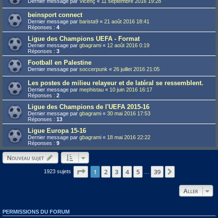
Dernier message par
Vicenç
«
11 septembre 2016 19:28
beinsport connect
Dernier message par
barista9
«
21 août 2016 18:41
Réponses :
4
Ligue des Champions UEFA - Format
Dernier message par
gbagrami
«
12 août 2016 0:19
Réponses :
3
Football en Palestine
Dernier message par
soccerpunk
«
26 juillet 2016 21:05
Les postes de milieu relayeur et de latéral se ressemblent.
Dernier message par
mephistau
«
10 juin 2016 16:17
Réponses :
2
Ligue des Champions de l'UEFA 2015-16
Dernier message par
gbagrami
«
30 mai 2016 17:53
Réponses :
13
Ligue Europa 15-16
Dernier message par
gbagrami
«
18 mai 2016 22:22
Réponses :
9
Nouveau sujet
Page
1
1
sur
39
2
3
4
5
39
Suivant
1923 sujets
…
Aller
PERMISSIONS DU FORUM