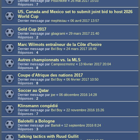
Dernier message par
Pouchkine
«
26 mai 2017 15:03
Réponses :
7
US, Canada and Mexico set to submit joint bid to host 2026
World Cup
Dernier message par
mephistau
«
06 avril 2017 13:57
Gold Cup 2017
Dernier message par
gbagrami
«
29 mars 2017 21:40
Réponses :
2
Marc Wilmots entraîneur de la Côte d'Ivoire
Dernier message par
Bxl Boy
«
24 mars 2017 18:40
Réponses :
4
Autres championnats vs. la MLS
Dernier message par
Campoozmstnz
«
13 février 2017 20:04
Réponses :
8
Coupe d'Afrique des nations 2017
Dernier message par
Bxl Boy
«
06 février 2017 10:50
Réponses :
8
Soccer au Qatar
Dernier message par
joe
«
06 décembre 2016 14:28
Réponses :
2
Klinsmann congédié
Dernier message par
Bxl Boy
«
22 novembre 2016 15:26
Réponses :
7
Balotelli a Bologne
Dernier message par
Bartoli
«
12 septembre 2016 8:24
Réponses :
3
Talking tactics with Ruud Gullit