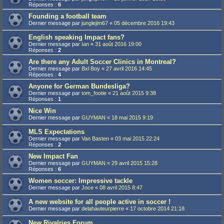
Réponses :
6
Founding a football team
Dernier message par
junglejim67
«
05 décembre 2016 19:43
English speaking Impact fans?
Dernier message par
Ian
«
31 août 2016 19:00
Réponses :
2
Are there any Adult Soccer Clinics in Montreal?
Dernier message par
Bxl Boy
«
27 avril 2016 14:45
Réponses :
4
Anyone for German Bundesliga?
Dernier message par
tom_footie
«
21 août 2015 9:38
Réponses :
1
Nice Win
Dernier message par
GUYMAN
«
18 mai 2015 9:19
MLS Expectations
Dernier message par
Van Basten
«
03 mai 2015 22:24
Réponses :
2
New Impact Fan
Dernier message par
GUYMAN
«
29 avril 2015 15:28
Réponses :
6
Women soccer: Impressive tackle
Dernier message par
Joce
«
08 avril 2015 8:47
A new website for all people active in soccer !
Dernier message par
delahauteurpierre
«
17 octobre 2014 21:18
New Rivalries Forum