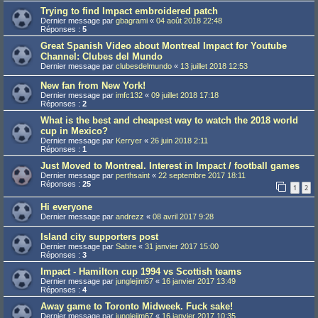
Trying to find Impact embroidered patch
Dernier message par
gbagrami
«
04 août 2018 22:48
Réponses :
5
Great Spanish Video about Montreal Impact for Youtube
Channel: Clubes del Mundo
Dernier message par
clubesdelmundo
«
13 juillet 2018 12:53
New fan from New York!
Dernier message par
imfc132
«
09 juillet 2018 17:18
Réponses :
2
What is the best and cheapest way to watch the 2018 world
cup in Mexico?
Dernier message par
Kerryer
«
26 juin 2018 2:11
Réponses :
1
Just Moved to Montreal. Interest in Impact / football games
Dernier message par
perthsaint
«
22 septembre 2017 18:11
Réponses :
25
1
2
Hi everyone
Dernier message par
andrezz
«
08 avril 2017 9:28
Island city supporters post
Dernier message par
Sabre
«
31 janvier 2017 15:00
Réponses :
3
Impact - Hamilton cup 1994 vs Scottish teams
Dernier message par
junglejim67
«
16 janvier 2017 13:49
Réponses :
4
Away game to Toronto Midweek. Fuck sake!
Dernier message par
junglejim67
«
16 janvier 2017 10:35