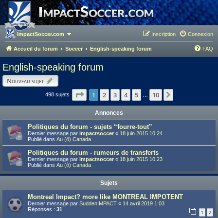
ImpactSoccer.com
Inscription
Connexion
Accueil du forum
Soccer
English-speaking forum
FAQ
English-speaking forum
Nouveau sujet
Page
1
1
sur
10
2
3
4
5
10
Suivant
498 sujets
…
Annonces
Politiques du forum - sujets “fourre-tout”
Dernier message par
impactsoccer
«
18 juin 2015 10:24
Publié dans
Au (ô) Canada
Politiques du forum - rumeurs de transferts
Dernier message par
impactsoccer
«
18 juin 2015 10:23
Publié dans
Au (ô) Canada
Sujets
Montreal Impact? more like MONTREAL IMPOTENT
Dernier message par
SuddenIMPACT
«
14 avril 2019 1:03
Réponses :
31
1
2