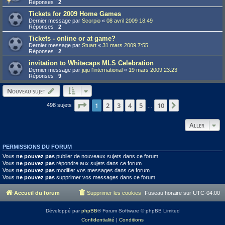
Réponses :
2
Tickets for 2009 Home Games
Dernier message par
Scorpio
«
08 avril 2009 18:49
Réponses :
2
Tickets - online or at game?
Dernier message par
Stuart
«
31 mars 2009 7:55
Réponses :
2
invitation to Whitecaps MLS Celebration
Dernier message par
juju l'international
«
19 mars 2009 23:23
Réponses :
9
Nouveau sujet
Page
1
1
sur
10
2
3
4
5
10
Suivant
498 sujets
…
Aller
PERMISSIONS DU FORUM
Vous
ne pouvez pas
publier de nouveaux sujets dans ce forum
Vous
ne pouvez pas
répondre aux sujets dans ce forum
Vous
ne pouvez pas
modifier vos messages dans ce forum
Vous
ne pouvez pas
supprimer vos messages dans ce forum
Accueil du forum
Supprimer les cookies
Fuseau horaire sur
UTC-04:00
Développé par
phpBB
® Forum Software © phpBB Limited
Confidentialité
|
Conditions