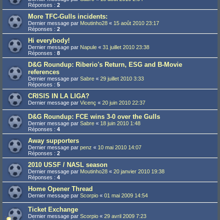
Réponses :
2
More TFC-Gulls incidents:
Dernier message par
Moutinho28
«
15 août 2010 23:17
Réponses :
2
Hi everybody!
Dernier message par
Napule
«
31 juillet 2010 23:38
Réponses :
8
D&G Roundup: Riberio's Return, ESG and B-Movie
references
Dernier message par
Sabre
«
29 juillet 2010 3:33
Réponses :
5
CRISIS IN LA LIGA?
Dernier message par
Vicenç
«
20 juin 2010 22:37
D&G Roundup: FCE wins 3-0 over the Gulls
Dernier message par
Sabre
«
18 juin 2010 1:48
Réponses :
4
Away supporters
Dernier message par
penz
«
10 mai 2010 14:07
Réponses :
2
2010 USSF / NASL season
Dernier message par
Moutinho28
«
20 janvier 2010 19:38
Réponses :
4
Home Opener Thread
Dernier message par
Scorpio
«
01 mai 2009 14:54
Ticket Exchange
Dernier message par
Scorpio
«
29 avril 2009 7:23