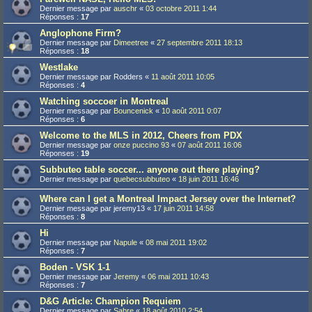
Dernier message par
auschr
«
03 octobre 2011 1:44
Réponses :
17
Anglophone Firm?
Dernier message par
Dimeetree
«
27 septembre 2011 18:13
Réponses :
18
Westlake
Dernier message par
Rodders
«
11 août 2011 10:05
Réponses :
4
Watching soccoer in Montreal
Dernier message par
Bouncenick
«
10 août 2011 0:07
Réponses :
6
Welcome to the MLS in 2012, Cheers from PDX
Dernier message par
onze puccino 93
«
07 août 2011 16:06
Réponses :
19
Subbuteo table soccer... anyone out there playing?
Dernier message par
quebecsubbuteo
«
18 juin 2011 16:46
Where can I get a Montreal Impact Jersey over the Internet?
Dernier message par
jeremy13
«
17 juin 2011 14:58
Réponses :
8
Hi
Dernier message par
Napule
«
08 mai 2011 19:02
Réponses :
7
Boden - VSK 1-1
Dernier message par
Jeremy
«
06 mai 2011 10:43
Réponses :
7
D&G Article: Champion Requiem
Dernier message par
Sabre
«
18 août 2010 2:54