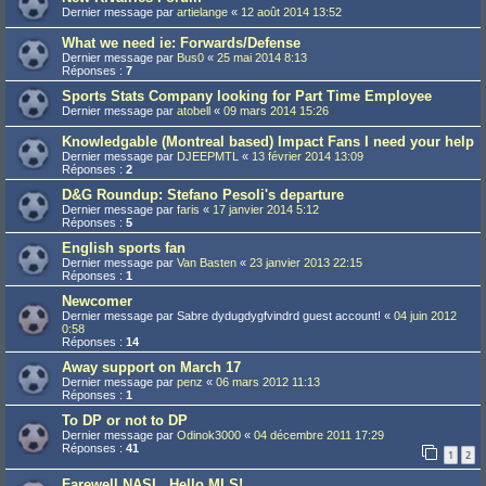
Dernier message par
artielange
«
12 août 2014 13:52
What we need ie: Forwards/Defense
Dernier message par
Bus0
«
25 mai 2014 8:13
Réponses :
7
Sports Stats Company looking for Part Time Employee
Dernier message par
atobell
«
09 mars 2014 15:26
Knowledgable (Montreal based) Impact Fans I need your help
Dernier message par
DJEEPMTL
«
13 février 2014 13:09
Réponses :
2
D&G Roundup: Stefano Pesoli's departure
Dernier message par
faris
«
17 janvier 2014 5:12
Réponses :
5
English sports fan
Dernier message par
Van Basten
«
23 janvier 2013 22:15
Réponses :
1
Newcomer
Dernier message par
Sabre dydugdygfvindrd guest account!
«
04 juin 2012
0:58
Réponses :
14
Away support on March 17
Dernier message par
penz
«
06 mars 2012 11:13
Réponses :
1
To DP or not to DP
Dernier message par
Odinok3000
«
04 décembre 2011 17:29
Réponses :
41
1
2
Farewell NASL, Hello MLS!