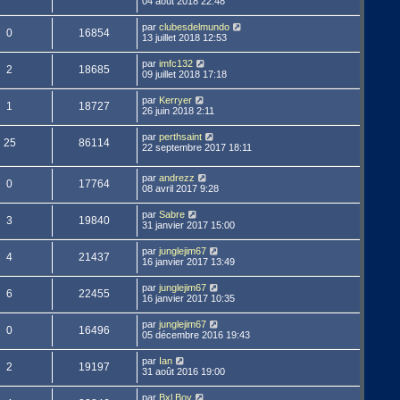
04 août 2018 22:48
par
clubesdelmundo
0
16854
13 juillet 2018 12:53
par
imfc132
2
18685
09 juillet 2018 17:18
par
Kerryer
1
18727
26 juin 2018 2:11
par
perthsaint
25
86114
22 septembre 2017 18:11
par
andrezz
0
17764
08 avril 2017 9:28
par
Sabre
3
19840
31 janvier 2017 15:00
par
junglejim67
4
21437
16 janvier 2017 13:49
par
junglejim67
6
22455
16 janvier 2017 10:35
par
junglejim67
0
16496
05 décembre 2016 19:43
par
Ian
2
19197
31 août 2016 19:00
par
Bxl Boy