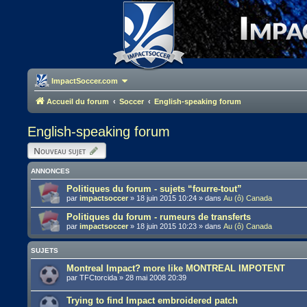
ImpactSoccer.com
Accueil du forum
Soccer
English-speaking forum
English-speaking forum
Nouveau sujet
ANNONCES
Politiques du forum - sujets “fourre-tout”
par
impactsoccer
»
18 juin 2015 10:24
» dans
Au (ô) Canada
Politiques du forum - rumeurs de transferts
par
impactsoccer
»
18 juin 2015 10:23
» dans
Au (ô) Canada
SUJETS
Montreal Impact? more like MONTREAL IMPOTENT
par
TFCtorcida
»
28 mai 2008 20:39
Trying to find Impact embroidered patch