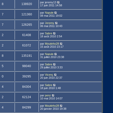
par
jeremy13
8
138920
17 juin 2011 14:58
par
Napule
7
121360
08 mai 2011 19:02
par
Jeremy
7
126265
06 mai 2011 10:43
par
Sabre
2
61408
18 août 2010 2:54
par
Moutinho28
2
61072
15 août 2010 23:17
par
Napule
8
135191
31 juillet 2010 23:38
par
Sabre
5
98040
29 juillet 2010 3:33
par
Vicenç
0
39295
20 juin 2010 22:37
par
Sabre
4
84304
18 juin 2010 1:48
par
penz
2
62124
10 mai 2010 14:07
par
Moutinho28
4
84299
20 janvier 2010 19:38