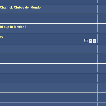
e Channel: Clubes del Mundo
rld cup in Mexico?
mes
1
2