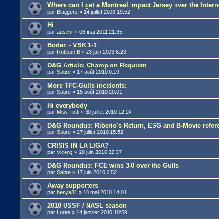
Where can I get a Montreal Impact Jersey over the Intern
par
Blaggers
»
14 juillet 2003 19:52
Hi
par
auschr
»
06 mai 2011 21:35
Boden - VSK 1-1
par
Robban B
»
23 juin 2003 6:23
D&G Article: Champion Requiem
par
Sabre
»
17 août 2010 0:19
More TFC-Gulls incidents:
par
Sabre
»
15 août 2010 20:01
Hi everybody!
par
Miss Totti
»
30 juillet 2010 12:24
D&G Roundup: Riberio's Return, ESG and B-Movie refer
par
Sabre
»
27 juillet 2010 15:52
CRISIS IN LA LIGA?
par
Vicenç
»
20 juin 2010 22:37
D&G Roundup: FCE wins 3-0 over the Gulls
par
Sabre
»
17 juin 2010 2:52
Away supporters
par
benya31
»
10 mai 2010 14:01
2010 USSF / NASL season
par
Lorne
»
14 janvier 2010 10:59