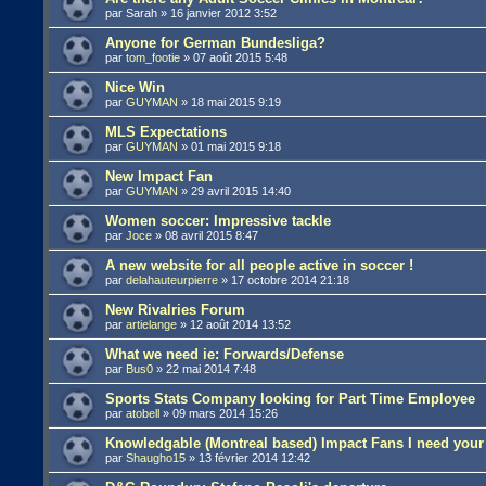
par
Sarah
»
16 janvier 2012 3:52
Anyone for German Bundesliga?
par
tom_footie
»
07 août 2015 5:48
Nice Win
par
GUYMAN
»
18 mai 2015 9:19
MLS Expectations
par
GUYMAN
»
01 mai 2015 9:18
New Impact Fan
par
GUYMAN
»
29 avril 2015 14:40
Women soccer: Impressive tackle
par
Joce
»
08 avril 2015 8:47
A new website for all people active in soccer !
par
delahauteurpierre
»
17 octobre 2014 21:18
New Rivalries Forum
par
artielange
»
12 août 2014 13:52
What we need ie: Forwards/Defense
par
Bus0
»
22 mai 2014 7:48
Sports Stats Company looking for Part Time Employee
par
atobell
»
09 mars 2014 15:26
Knowledgable (Montreal based) Impact Fans I need your
par
Shaugho15
»
13 février 2014 12:42