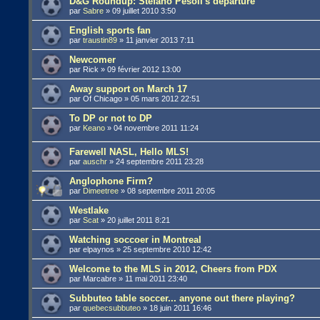
D&G Roundup: Stefano Pesoli's departure
par
Sabre
»
09 juillet 2010 3:50
English sports fan
par
traustin89
»
11 janvier 2013 7:11
Newcomer
par
Rick
»
09 février 2012 13:00
Away support on March 17
par
Of Chicago
»
05 mars 2012 22:51
To DP or not to DP
par
Keano
»
04 novembre 2011 11:24
Farewell NASL, Hello MLS!
par
auschr
»
24 septembre 2011 23:28
Anglophone Firm?
par
Dimeetree
»
08 septembre 2011 20:05
Westlake
par
Scat
»
20 juillet 2011 8:21
Watching soccoer in Montreal
par
elpaynos
»
25 septembre 2010 12:42
Welcome to the MLS in 2012, Cheers from PDX
par
Marcabre
»
11 mai 2011 23:40
Subbuteo table soccer... anyone out there playing?
par
quebecsubbuteo
»
18 juin 2011 16:46