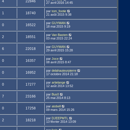
4
22846
27 avril 2016 14:45
par
tom_footie
1
18740
21 août 2015 9:38
par
GUYMAN
0
16522
18 mai 2015 9:19
par
Van Basten
2
18551
03 mai 2015 22:24
par
GUYMAN
6
22018
29 avril 2015 15:28
par
Joce
0
16357
08 avril 2015 8:47
par
delahauteurpierre
0
16952
17 octobre 2014 21:18
par
artielange
0
17277
12 août 2014 13:52
par
Bus0
7
23166
25 mai 2014 8:13
par
atobell
0
17258
09 mars 2014 15:26
par
DJEEPMTL
2
18218
13 février 2014 13:09