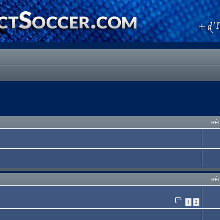
RÉ
RÉ
1
2