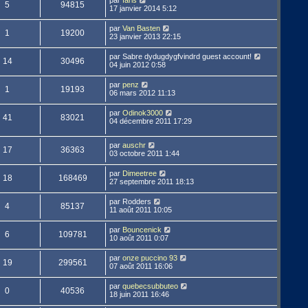
par
faris
5
94815
17 janvier 2014 5:12
par
Van Basten
1
19200
23 janvier 2013 22:15
par
Sabre dydugdygfvindrd guest account!
14
30496
04 juin 2012 0:58
par
penz
1
19193
06 mars 2012 11:13
par
Odinok3000
41
83021
04 décembre 2011 17:29
par
auschr
17
36363
03 octobre 2011 1:44
par
Dimeetree
18
168469
27 septembre 2011 18:13
par
Rodders
4
85137
11 août 2011 10:05
par
Bouncenick
6
109781
10 août 2011 0:07
par
onze puccino 93
19
299561
07 août 2011 16:06
par
quebecsubbuteo
0
40536
18 juin 2011 16:46