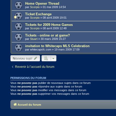
Home Opener Thread
par
Scorpio
»
01 mai 2009 14:54
Ticket Exchange
par
Scorpio
»
08 avril 2009 19:01
Tickets for 2009 Home Games
par
Scorpio
»
08 avril 2009 12:48
Tickets - online or at game?
par
Stuart
»
30 mars 2009 15:27
invitation to Whitecaps MLS Celebration
par
whitecapsfc.com
»
19 mars 2009 17:09
Nouveau sujet
Revenir à l’accueil du forum
PERMISSIONS DU FORUM
Vous
ne pouvez pas
publier de nouveaux sujets dans ce forum
Vous
ne pouvez pas
répondre aux sujets dans ce forum
Vous
ne pouvez pas
modifier vos messages dans ce forum
Vous
ne pouvez pas
supprimer vos messages dans ce forum
Accueil du forum