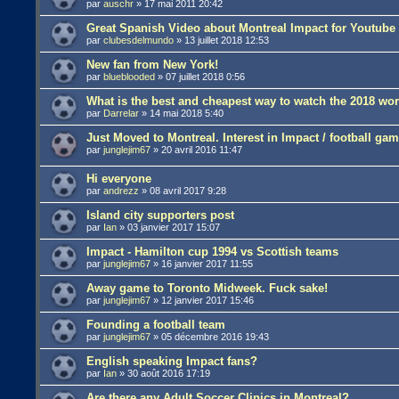
par
auschr
»
17 mai 2011 20:42
Great Spanish Video about Montreal Impact for Youtub
par
clubesdelmundo
»
13 juillet 2018 12:53
New fan from New York!
par
blueblooded
»
07 juillet 2018 0:56
What is the best and cheapest way to watch the 2018 wo
par
Darrelar
»
14 mai 2018 5:40
Just Moved to Montreal. Interest in Impact / football ga
par
junglejim67
»
20 avril 2016 11:47
Hi everyone
par
andrezz
»
08 avril 2017 9:28
Island city supporters post
par
Ian
»
03 janvier 2017 15:07
Impact - Hamilton cup 1994 vs Scottish teams
par
junglejim67
»
16 janvier 2017 11:55
Away game to Toronto Midweek. Fuck sake!
par
junglejim67
»
12 janvier 2017 15:46
Founding a football team
par
junglejim67
»
05 décembre 2016 19:43
English speaking Impact fans?
par
Ian
»
30 août 2016 17:19
Are there any Adult Soccer Clinics in Montreal?