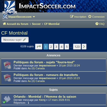
ImpactSoccer.com
Inscription
Connexion
Accueil du forum
Soccer
CF Montréal
FAQ
CF Montréal
Nouveau sujet
Page
1
1
sur
123
2
3
4
5
123
Suivant
6109 sujets
…
Annonces
Politiques du forum - sujets “fourre-tout”
Dernier message par
impactsoccer
«
18 juin 2015 10:24
Publié dans
Au (ô) Canada
Politiques du forum - rumeurs de transferts
Dernier message par
impactsoccer
«
18 juin 2015 10:23
Publié dans
Au (ô) Canada
Sujets
Orlando - Montréal : l'Homme de la saison
Dernier message par
Kleinjj
«
17 mars 2026 8:01
Réponses :
1