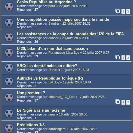
Ceska Republika ou Argentina ?
Dernier message par
penz
«
22 juillet 2007 22:49
Réponses :
27
1
2
Une compétition passée inaperçue dans le monde
Dernier message par
Sandra
«
22 juillet 2007 16:31
Réponses :
3
Les assistances de la coupe du monde des U20 de la FIFA
Dernier message par
condor
«
20 juillet 2007 23:46
Réponses :
20
U-20, bilan d’un mondial sans passion
Dernier message par
Portuguese Ultra Boy
«
20 juillet 2007 0:27
Réponses :
39
1
2
SRC: les demi-finales en différé?
Dernier message par
Daniel
«
19 juillet 2007 16:48
Autriche vs République Tchèque (R)
Dernier message par
Bxl Boy
«
19 juillet 2007 10:44
Réponses :
2
Une première ?
Dernier message par
Montreal_FC_Fan
«
17 juillet 2007 2:26
Réponses :
37
1
2
Le Nigéria crie au racisme
Dernier message par
penz
«
16 juillet 2007 20:30
Réponses :
7
Prédictions 1/8
Dernier message par
carolangers
«
16 juillet 2007 20:15
Réponses :
23