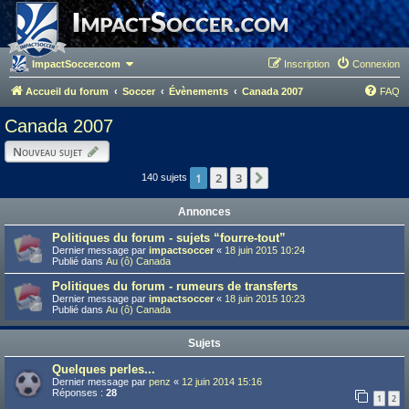
ImpactSoccer.com
Inscription
Connexion
Accueil du forum
Soccer
Évènements
Canada 2007
FAQ
Canada 2007
Nouveau sujet
1
2
3
Suivant
140 sujets
Annonces
Politiques du forum - sujets “fourre-tout”
Dernier message par
impactsoccer
«
18 juin 2015 10:24
Publié dans
Au (ô) Canada
Politiques du forum - rumeurs de transferts
Dernier message par
impactsoccer
«
18 juin 2015 10:23
Publié dans
Au (ô) Canada
Sujets
Quelques perles...
Dernier message par
penz
«
12 juin 2014 15:16
Réponses :
28
1
2