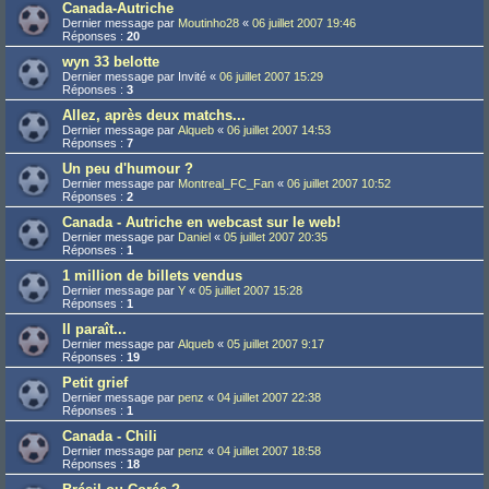
Canada-Autriche
Dernier message par
Moutinho28
«
06 juillet 2007 19:46
Réponses :
20
wyn 33 belotte
Dernier message par
Invité
«
06 juillet 2007 15:29
Réponses :
3
Allez, après deux matchs...
Dernier message par
Alqueb
«
06 juillet 2007 14:53
Réponses :
7
Un peu d'humour ?
Dernier message par
Montreal_FC_Fan
«
06 juillet 2007 10:52
Réponses :
2
Canada - Autriche en webcast sur le web!
Dernier message par
Daniel
«
05 juillet 2007 20:35
Réponses :
1
1 million de billets vendus
Dernier message par
Y
«
05 juillet 2007 15:28
Réponses :
1
Il paraît...
Dernier message par
Alqueb
«
05 juillet 2007 9:17
Réponses :
19
Petit grief
Dernier message par
penz
«
04 juillet 2007 22:38
Réponses :
1
Canada - Chili
Dernier message par
penz
«
04 juillet 2007 18:58
Réponses :
18