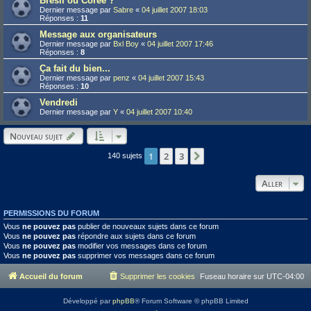
Brésil ou Corée ?
Dernier message par
Sabre
«
04 juillet 2007 18:03
Réponses :
11
Message aux organisateurs
Dernier message par
Bxl Boy
«
04 juillet 2007 17:46
Réponses :
8
Ça fait du bien...
Dernier message par
penz
«
04 juillet 2007 15:43
Réponses :
10
Vendredi
Dernier message par
Y
«
04 juillet 2007 10:40
Nouveau sujet
1
2
3
Suivant
140 sujets
Aller
PERMISSIONS DU FORUM
Vous
ne pouvez pas
publier de nouveaux sujets dans ce forum
Vous
ne pouvez pas
répondre aux sujets dans ce forum
Vous
ne pouvez pas
modifier vos messages dans ce forum
Vous
ne pouvez pas
supprimer vos messages dans ce forum
Accueil du forum
Supprimer les cookies
Fuseau horaire sur
UTC-04:00
Développé par
phpBB
® Forum Software © phpBB Limited