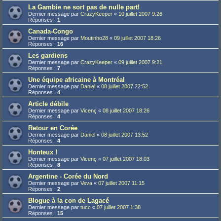
La Gambie ne sort pas de nulle part!
Dernier message par
CrazyKeeper
«
10 juillet 2007 9:26
Réponses :
1
Canada-Congo
Dernier message par
Moutinho28
«
09 juillet 2007 18:26
Réponses :
16
Les gardiens
Dernier message par
CrazyKeeper
«
09 juillet 2007 9:21
Réponses :
7
Une équipe africaine à Montréal
Dernier message par
Daniel
«
08 juillet 2007 22:52
Réponses :
4
Article débile
Dernier message par
Vicenç
«
08 juillet 2007 18:26
Réponses :
4
Retour en Corée
Dernier message par
Daniel
«
08 juillet 2007 13:52
Réponses :
4
Honteux !
Dernier message par
Vicenç
«
07 juillet 2007 18:03
Réponses :
8
Argentine - Corée du Nord
Dernier message par
Veva
«
07 juillet 2007 11:15
Réponses :
2
Blogue à la con de Lagacé
Dernier message par
tucc
«
07 juillet 2007 1:38
Réponses :
15