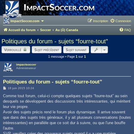
ImpactSoccer.com
Inscription
Connexion
Accueil du forum
Soccer
Au (ô) Canada
FAQ
Politiques du forum - sujets “fourre-tout”
Verrouillé
Sujet précédent
Sujet suivant
1 message • Page
1
sur
1
impactsoccer
Administrateur
Politiques du forum - sujets “fourre-tout”
M
18 juin 2015 10:24
e
s
Comme tout forum, celui-ci compte quelques sujets “fourre-tout” au sein
s
desquels se développent des discussions très intéressantes, qui méritent
a
g
leur vie propre.
e
Avoir des sujets précis rend le forum plus dynamique. Il arrive souvent
que dans des sujets très généraux, il y ait plusieurs conversations (toutes
intéressantes) en parallèle que ce soit dur à suivre, ou que l'une bouffe
l'autre.
SVP, veuillez créer des nouveaux sujets quand il y a une matière