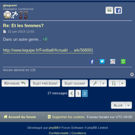
gbagrami
Champion continental
Re: Et les femmes?
M
22 juin 2015 12:02
e
s
Dans un autre genre...
s
a
g
http://www.lequipe.fr/Football/Actualit ... ark/568001
e
Ancien abonné en 126
Répondre
Sujet précédent
Sujet suivant
2
1
Précédent
27 messages
Aller
Accueil du forum
Supprimer les cookies
Fuseau horaire sur
UTC-04:00
Développé par
phpBB
® Forum Software © phpBB Limited
Confidentialité
|
Conditions