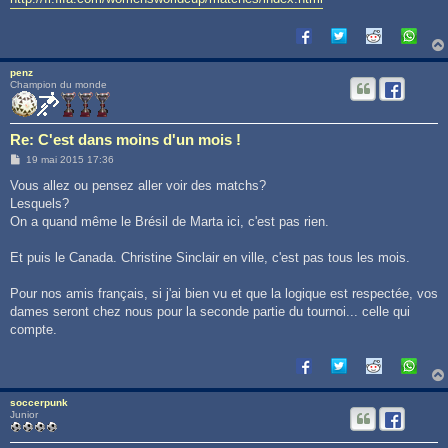
penz
Champion du monde
Re: C'est dans moins d'un mois !
M
19 mai 2015 17:36
e
s
Vous allez ou pensez aller voir des matchs?
s
Lesquels?
a
g
On a quand même le Brésil de Marta ici, c'est pas rien.
e
Et puis le Canada. Christine Sinclair en ville, c'est pas tous les mois.
Pour nos amis français, si j'ai bien vu et que la logique est respectée, vos
dames seront chez nous pour la seconde partie du tournoi... celle qui
compte.
soccerpunk
Junior