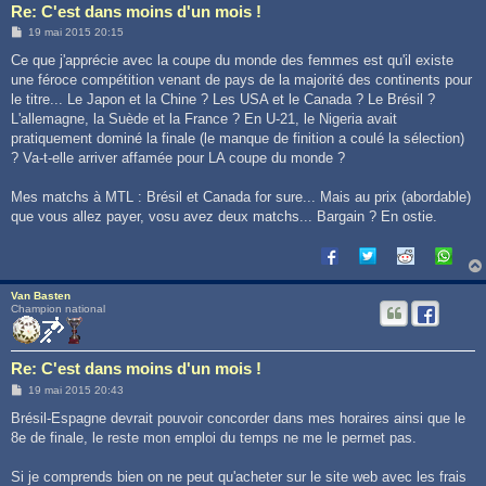
Re: C'est dans moins d'un mois !
M
19 mai 2015 20:15
e
s
Ce que j'apprécie avec la coupe du monde des femmes est qu'il existe
s
une féroce compétition venant de pays de la majorité des continents pour
a
g
le titre... Le Japon et la Chine ? Les USA et le Canada ? Le Brésil ?
e
L'allemagne, la Suède et la France ? En U-21, le Nigeria avait
pratiquement dominé la finale (le manque de finition a coulé la sélection)
? Va-t-elle arriver affamée pour LA coupe du monde ?
Mes matchs à MTL : Brésil et Canada for sure... Mais au prix (abordable)
que vous allez payer, vosu avez deux matchs... Bargain ? En ostie.
Van Basten
Champion national
Re: C'est dans moins d'un mois !
M
19 mai 2015 20:43
e
s
Brésil-Espagne devrait pouvoir concorder dans mes horaires ainsi que le
s
8e de finale, le reste mon emploi du temps ne me le permet pas.
a
g
e
Si je comprends bien on ne peut qu'acheter sur le site web avec les frais