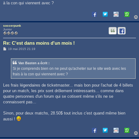
à la con qui viennent avec ?
soccerpunk
Junior
Re: C'est dans moins d'un mois !
M
19 mai 2015 21:19
e
s
s
Van Basten a écrit :
a
g
Si je comprends bien on ne peut qu'acheter sur le site web avec les
e
frais à la con qui viennent avec ?
Les frais légendaires de ticketmaster... mais bon pour l'achat de 4 billets
pour un match, les prix sont drôlement intéressants... comme dans
quatre personnes d'un forum qui se cotisent même s'ils ne se
connaissent pas...
Sinon, pour deux matchs, 28.50$ tout inclus c'est quand même bien
aussi !