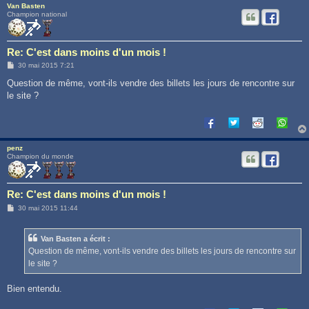
Van Basten
Champion national
Re: C'est dans moins d'un mois !
M
30 mai 2015 7:21
e
s
Question de même, vont-ils vendre des billets les jours de rencontre sur
s
le site ?
a
g
e
penz
Champion du monde
Re: C'est dans moins d'un mois !
M
30 mai 2015 11:44
e
s
s
Van Basten a écrit :
a
g
Question de même, vont-ils vendre des billets les jours de rencontre sur
e
le site ?
Bien entendu.