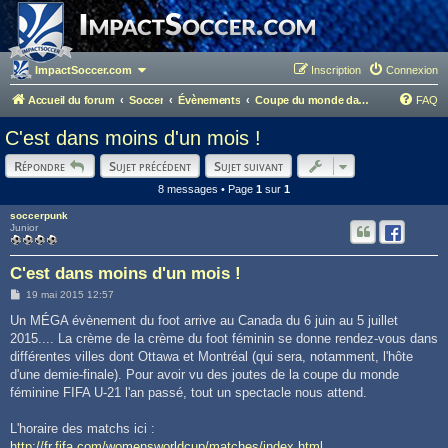
ImpactSoccer.com
Inscription
Connexion
Accueil du forum
Soccer
Évènements
Coupe du monde dames - Canada 2015
FAQ
C'est dans moins d'un mois !
Répondre
Sujet précédent
Sujet suivant
8 messages • Page
1
sur
1
soccerpunk
Junior
C'est dans moins d'un mois !
M
19 mai 2015 12:57
e
s
Un MÉGA évènement du foot arrive au Canada du 6 juin au 5 juillet
s
2015.... La crème de la crème du foot féminin se donne rendez-vous dans
a
g
différentes villes dont Ottawa et Montréal (qui sera, notamment, l'hôte
e
d'une demie-finale). Pour avoir vu des joutes de la coupe du monde
féminine FIFA U-21 l'an passé, tout un spectacle nous attend.
L'horaire des matchs ici :
http://fr.fifa.com/womensworldcup/matches/index.html