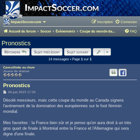
ImpactSoccer.com
Inscription
Connexion
Accueil du forum
Soccer
Évènements
Coupe du monde dames - Canada 2015
FAQ
Pronostics
Répondre
Sujet précédent
Sujet suivant
14 messages • Page
1
sur
1
Cancoillotte au rhum
Joueur de réserve
Pronostics
M
04 juin 2015 17:33
e
s
Désolé messieurs, mais cette coupe du monde au Canada signera
s
l'avènement de la domination des européennes sur le foot féminin
a
g
mondial.
e
Mes favorites : la France bien sûr et je pense qu'on aura droit à un très
gros quart de finale à Montréal entre la France et l'Allemagne qui sera
digne d'une finale.