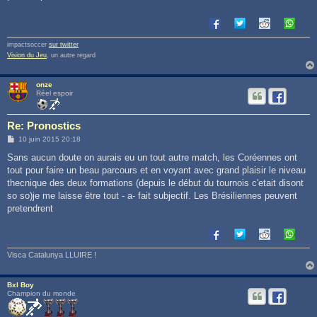
g
e
impactsoccer
sur twitter
Vision du Jeu
, un autre regard
onze
Réel espoir
Re: Pronostics
M
10 juin 2015 20:18
e
s
Sans aucun doute on aurais eu un tout autre match, les Coréennes ont
s
tout pour faire un beau parcours et en voyant avec grand plaisir le niveau
a
g
thecnique des deux formations (depuis le début du tournois c'etait disont
e
so so)je me laisse être tout - a- fait subjectif. Les Brésiliennes peuvent
pretendrent
Visca Catalunya LLUIRE !
Bxl Boy
Champion du monde