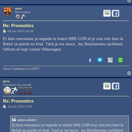
onze
Réel espoir
Re: Pronostics
M
09 juin 2015 20:49
e
s
Et bien messieurs je regarde le match BRE-COR et je vois très bien le
s
Brésil se pointé en final. Tient je me lance , les Brésiliennes rachètent
a
g
l'affront et hop! contre l'Allemagne.
e
Visca Catalunya LLUIRE !
penz
Champion du monde
Re: Pronostics
M
10 juin 2015 9:29
e
s
s
onze a écrit :
a
g
Et bien messieurs je regarde le match BRE-COR et je vois très bien le
e
Brésil se pointé en final. Tient je me lance , les Brésiliennes rachètent