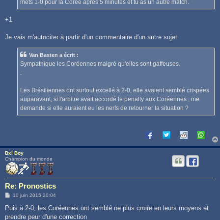
mets 1-0 pour la Corée après 5 minutes et tu as un autre match.
+1
Je vais m'autociter à partir d'un commentaire d'un autre sujet
Van Basten a écrit :
Sympathique les Coréennes malgré qu'elles sont gaffeuses.
.
Les Brésiliennes ont surtout excellé à 2-0, elle avaient semblé crispées
auparavant, si l'arbitre avait accordé le penalty aux Coréennes , me
demande si elle auraient eu les nerfs de retourner la situation ?
Bxl Boy
Champion du monde
Re: Pronostics
M
10 juin 2015 20:04
e
s
Puis à 2-0, les Coréennes ont semblé ne plus croire en leurs moyens et
s
prendre peur d'une correction
a