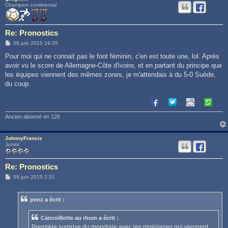
Champion continental
Re: Pronostics
M
08 juin 2015 19:35
e
s
Pour moi qui ne connait pas le foot féminin, c'en est toute une, lol. Après
s
avoir vu le score de Allemagne-Côte d'ivoire, et en partant du principe que
a
g
les équipes viennent des mêmes zones, je m'attendais à du 5-0 Suède,
e
du coup.
Ancien abonné en 126
JohnnyFrancis
Junior
Re: Pronostics
M
09 juin 2015 2:31
e
s
s
penz a écrit :
a
g
e
Cancoillotte au rhum a écrit :
Première surprise du mondiale avec les nigérianes qui viennent