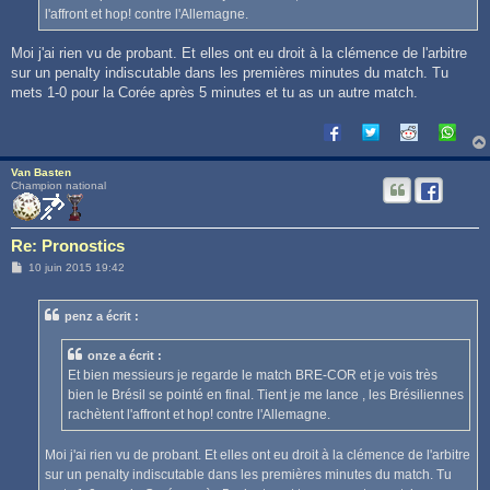
l'affront et hop! contre l'Allemagne.
Moi j'ai rien vu de probant. Et elles ont eu droit à la clémence de l'arbitre
sur un penalty indiscutable dans les premières minutes du match. Tu
mets 1-0 pour la Corée après 5 minutes et tu as un autre match.
Van Basten
Champion national
Re: Pronostics
M
10 juin 2015 19:42
e
s
s
penz a écrit :
a
g
e
onze a écrit :
Et bien messieurs je regarde le match BRE-COR et je vois très
bien le Brésil se pointé en final. Tient je me lance , les Brésiliennes
rachètent l'affront et hop! contre l'Allemagne.
Moi j'ai rien vu de probant. Et elles ont eu droit à la clémence de l'arbitre
sur un penalty indiscutable dans les premières minutes du match. Tu