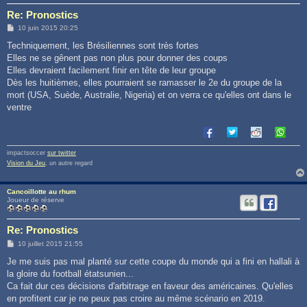
Re: Pronostics
M
10 juin 2015 20:25
e
s
Techniquement, les Brésiliennes sont très fortes
s
Elles ne se gênent pas non plus pour donner des coups
a
g
Elles devraient facilement finir en tête de leur groupe
e
Dès les huitièmes, elles pourraient se ramasser le 2e du groupe de la
mort (USA, Suède, Australie, Nigeria) et on verra ce qu'elles ont dans le
ventre
impactsoccer
sur twitter
Vision du Jeu
, un autre regard
Cancoillotte au rhum
Joueur de réserve
Re: Pronostics
M
10 juillet 2015 21:55
e
s
Je me suis pas mal planté sur cette coupe du monde qui a fini en hallali à
s
la gloire du football étatsunien...
a
g
Ca fait dur ces décisions d'arbitrage en faveur des américaines. Qu'elles
e
en profitent car je ne peux pas croire au même scénario en 2019.