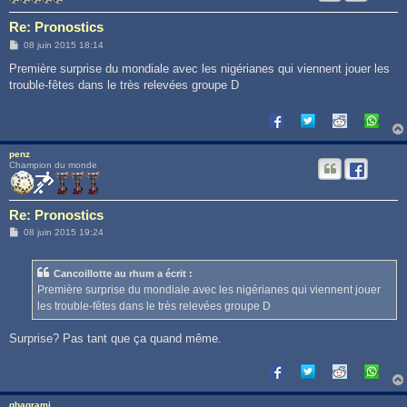
Re: Pronostics
M
08 juin 2015 18:14
e
s
Première surprise du mondiale avec les nigérianes qui viennent jouer les
s
trouble-fêtes dans le très relevées groupe D
a
g
e
penz
Champion du monde
Re: Pronostics
M
08 juin 2015 19:24
e
s
s
Cancoillotte au rhum a écrit :
a
g
Première surprise du mondiale avec les nigérianes qui viennent jouer
e
les trouble-fêtes dans le très relevées groupe D
Surprise? Pas tant que ça quand même.
gbagrami