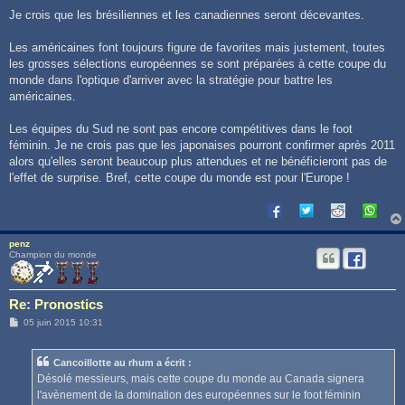
Je crois que les brésiliennes et les canadiennes seront décevantes.
Les américaines font toujours figure de favorites mais justement, toutes
les grosses sélections européennes se sont préparées à cette coupe du
monde dans l'optique d'arriver avec la stratégie pour battre les
américaines.
Les équipes du Sud ne sont pas encore compétitives dans le foot
féminin. Je ne crois pas que les japonaises pourront confirmer après 2011
alors qu'elles seront beaucoup plus attendues et ne bénéficieront pas de
l'effet de surprise. Bref, cette coupe du monde est pour l'Europe !
penz
Champion du monde
Re: Pronostics
M
05 juin 2015 10:31
e
s
s
Cancoillotte au rhum a écrit :
a
g
Désolé messieurs, mais cette coupe du monde au Canada signera
e
l'avènement de la domination des européennes sur le foot féminin