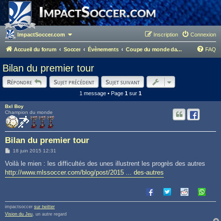
ImpactSoccer.com
Inscription
Connexion
Accueil du forum
Soccer
Évènements
Coupe du monde dames - Canada 2015
FAQ
Bilan du premier tour
Répondre
Sujet précédent
Sujet suivant
1 message • Page
1
sur
1
Bxl Boy
Champion du monde
Bilan du premier tour
M
18 juin 2015 12:31
e
s
Voilà le mien : les difficultés des unes illustrent les progrès des autres
s
http://www.mlssoccer.com/blog/post/2015 ... des-autres
a
g
e
impactsoccer
sur twitter
Vision du Jeu
, un autre regard