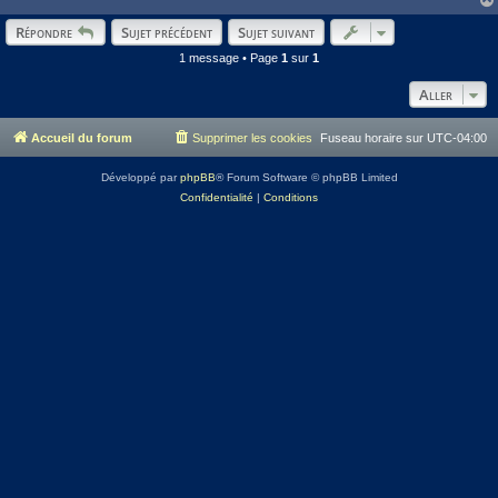
Répondre
Sujet précédent
Sujet suivant
1 message • Page
1
sur
1
Aller
Accueil du forum
Supprimer les cookies
Fuseau horaire sur
UTC-04:00
Développé par
phpBB
® Forum Software © phpBB Limited
Confidentialité
|
Conditions