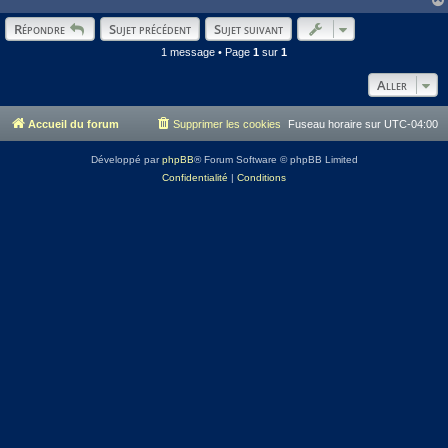
Répondre
Sujet précédent
Sujet suivant
1 message • Page
1
sur
1
Aller
Accueil du forum
Supprimer les cookies
Fuseau horaire sur
UTC-04:00
Développé par
phpBB
® Forum Software © phpBB Limited
Confidentialité
|
Conditions