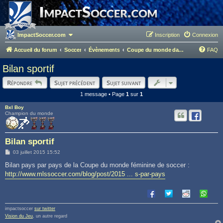
ImpactSoccer.com
Inscription
Connexion
Accueil du forum
Soccer
Évènements
Coupe du monde dames - Canada 2015
FAQ
Bilan sportif
Répondre
Sujet précédent
Sujet suivant
1 message • Page
1
sur
1
Bxl Boy
Champion du monde
Bilan sportif
M
03 juillet 2015 15:52
e
s
Bilan pays par pays de la Coupe du monde féminine de soccer :
s
http://www.mlssoccer.com/blog/post/2015 ... s-par-pays
a
g
e
impactsoccer
sur twitter
Vision du Jeu
, un autre regard