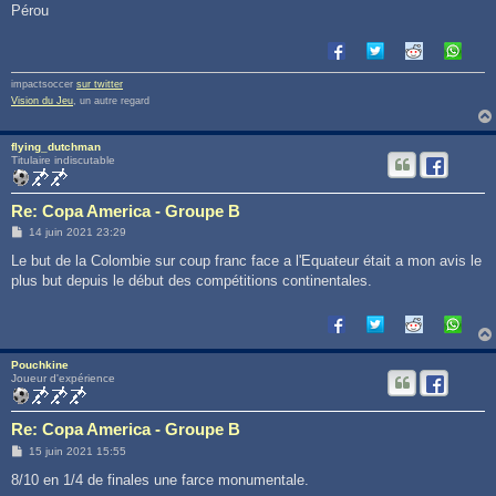
Pérou
impactsoccer
sur twitter
Vision du Jeu
, un autre regard
flying_dutchman
Titulaire indiscutable
Re: Copa America - Groupe B
M
14 juin 2021 23:29
e
s
Le but de la Colombie sur coup franc face a l'Equateur était a mon avis le
s
plus but depuis le début des compétitions continentales.
a
g
e
Pouchkine
Joueur d'expérience
Re: Copa America - Groupe B
M
15 juin 2021 15:55
e
s
8/10 en 1/4 de finales une farce monumentale.
s