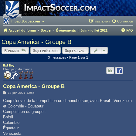
ImpactSoccer.com
Inscription
Connexion
Accueil du forum
Soccer
Évènements
Juin - juillet 2021
FAQ
Copa America - Groupe B
Répondre
Sujet précédent
Sujet suivant
3 messages • Page
1
sur
1
Bxl Boy
Champion du monde
Copa America - Groupe B
M
13 juin 2021 12:55
e
s
Coup d'envoi de la compétition ce dimanche soir, avec Brésil - Venezuela
s
et Colombie - Équateur
a
g
Composition du groupe :
e
Brésil
Colombie
Équateur
Venezuela