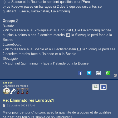
a) La Suisse et la Roumanie seraient qualifiés pour l'Euro
b) Le Kosovo passe en barrages si 2 des 3 équipes suivantes se
qualifient : Grece, Kazakhstan, Luxembourg
Groupe J
Islande
- Victoires face a la Slovaquie et au Portugal
ET
le Luxembourg récolte
au plus 4 points a ses 2 derniers matchs
ET
la Slovaquie perd face a la
Bosnie
Luxembourg
:
- Victoires face a la Bosnie et au Liechstenstein
ET
la Slovaquie perd ses
2 derniers matchs face a l'Islande et a la Bosnie
Slovaquie
- Match nul (au minimum) face a l'Islande ou a la Bosnie
Bxl Boy
Champion du monde
Re: Éliminatoires Euro 2024
M
21 octobre 2023 17:40
e
s
Merci pour ce tour d'horizon, avec la quantité de groupes et de qualifiés,
s
ce n'est pas toujours simple de s'y retrouver !
a