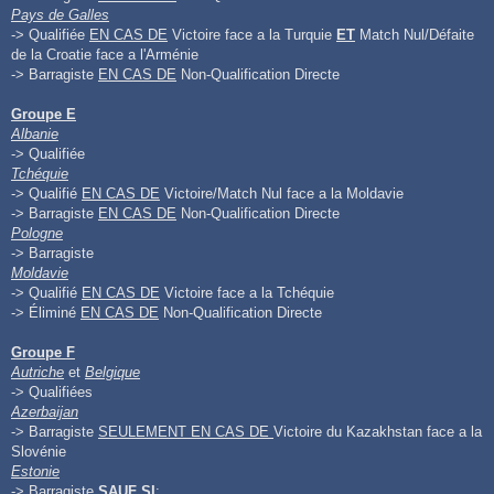
Pays de Galles
-> Qualifiée
EN CAS DE
Victoire face a la Turquie
ET
Match Nul/Défaite
de la Croatie face a l'Arménie
-> Barragiste
EN CAS DE
Non-Qualification Directe
Groupe E
Albanie
-> Qualifiée
Tchéquie
-> Qualifié
EN CAS DE
Victoire/Match Nul face a la Moldavie
-> Barragiste
EN CAS DE
Non-Qualification Directe
Pologne
-> Barragiste
Moldavie
-> Qualifié
EN CAS DE
Victoire face a la Tchéquie
-> Éliminé
EN CAS DE
Non-Qualification Directe
Groupe F
Autriche
et
Belgique
-> Qualifiées
Azerbaijan
-> Barragiste
SEULEMENT EN CAS DE
Victoire du Kazakhstan face a la
Slovénie
Estonie
-> Barragiste
SAUF SI
: