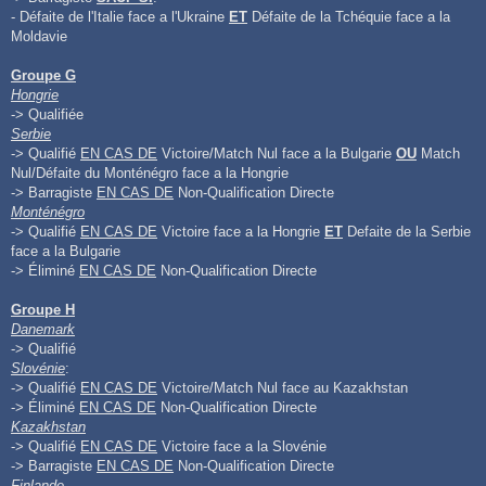
- Défaite de l'Italie face a l'Ukraine
ET
Défaite de la Tchéquie face a la
Moldavie
Groupe G
Hongrie
-> Qualifiée
Serbie
-> Qualifié
EN CAS DE
Victoire/Match Nul face a la Bulgarie
OU
Match
Nul/Défaite du Monténégro face a la Hongrie
-> Barragiste
EN CAS DE
Non-Qualification Directe
Monténégro
-> Qualifié
EN CAS DE
Victoire face a la Hongrie
ET
Defaite de la Serbie
face a la Bulgarie
-> Éliminé
EN CAS DE
Non-Qualification Directe
Groupe H
Danemark
-> Qualifié
Slovénie
:
-> Qualifié
EN CAS DE
Victoire/Match Nul face au Kazakhstan
-> Éliminé
EN CAS DE
Non-Qualification Directe
Kazakhstan
-> Qualifié
EN CAS DE
Victoire face a la Slovénie
-> Barragiste
EN CAS DE
Non-Qualification Directe
Finlande