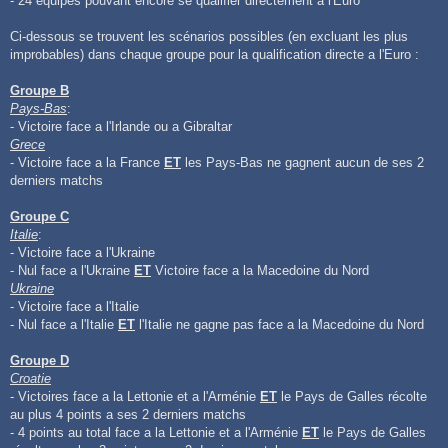
- 24 équipes pouvant encore se qualifier directement a l'Euro
Ci-dessous se trouvent les scénarios possibles (en excluant les plus
improbables) dans chaque groupe pour la qualification directe a l'Euro :
Groupe B
Pays-Bas
:
- Victoire face a l'Irlande ou a Gibraltar
Grece
- Victoire face a la France
ET
les Pays-Bas ne gagnent aucun de ses 2
derniers matchs
Groupe C
Italie
:
- Victoire face a l'Ukraine
- Nul face a l'Ukraine
ET
Victoire face a la Macedoine du Nord
Ukraine
- Victoire face a l'Italie
- Nul face a l'Italie
ET
l'Italie ne gagne pas face a la Macedoine du Nord
Groupe D
Croatie
- Victoires face a la Lettonie et a l'Arménie
ET
le Pays de Galles récolte
au plus 4 points a ses 2 derniers matchs
- 4 points au total face a la Lettonie et a l'Arménie
ET
le Pays de Galles