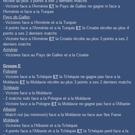
récolte au plus 3 points a ses 2 derniers matchs
- Victoire face a l'Arménie
ET
le Pays de Galles ne gagne ni face a
l'Arménie ni face a la Turquie
Pays de Galles
:
- Victoires face a l'Arménie et a la Turquie
- 4 points face a l'Arménie et a la Turquie
ET
la Croatie récolte au plus 4
points a ses 2 derniers matchs
- Victoire face a l'Arménie
ET
la Croatie récolte au plus 3 points a ses 2
derniers matchs
Arménie
- Victoires face au Pays de Galles et a la Croatie
Groupe E
Pologne
- Victoire face a la Tchéquie
ET
la Tchéquie ne gagne pas face a la
Moldavie
ET
la Moldavie récolte au plus 3 points a ses 2 derniers matchs
Tchéquie
:
- Victoire face a la Moldavie
- 2 matchs nuls face a la Pologne et a la Moldavie
- Victoire face a la Pologne
ET
la Moldavie ne gagne pas face a l'Albanie
Albanie
- Match nul (au minimum) face a la Moldavie ou face aux Iles Faroe
Moldavie
- Victoires face a l'Albanie et a la Tchéquie
- 4 points face a l'Albanie et a la Tchéquie
ET
la Tchéquie perd face a la