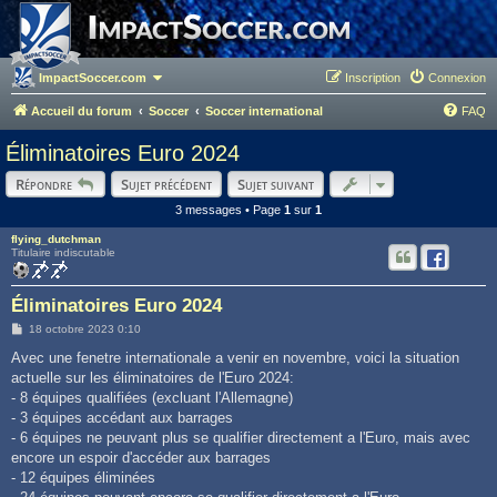
ImpactSoccer.com
Inscription
Connexion
Accueil du forum
Soccer
Soccer international
FAQ
Éliminatoires Euro 2024
Répondre
Sujet précédent
Sujet suivant
3 messages • Page
1
sur
1
flying_dutchman
Titulaire indiscutable
Éliminatoires Euro 2024
M
18 octobre 2023 0:10
e
s
Avec une fenetre internationale a venir en novembre, voici la situation
s
actuelle sur les éliminatoires de l'Euro 2024:
a
g
- 8 équipes qualifiées (excluant l'Allemagne)
e
- 3 équipes accédant aux barrages
- 6 équipes ne peuvant plus se qualifier directement a l'Euro, mais avec
encore un espoir d'accéder aux barrages
- 12 équipes éliminées