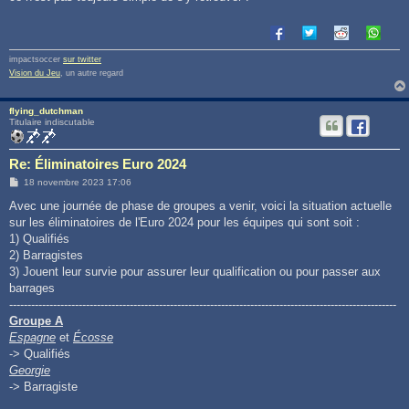
g
e
impactsoccer
sur twitter
Vision du Jeu
, un autre regard
flying_dutchman
Titulaire indiscutable
Re: Éliminatoires Euro 2024
M
18 novembre 2023 17:06
e
s
Avec une journée de phase de groupes a venir, voici la situation actuelle
s
sur les éliminatoires de l'Euro 2024 pour les équipes qui sont soit :
a
g
1) Qualifiés
e
2) Barragistes
3) Jouent leur survie pour assurer leur qualification ou pour passer aux
barrages
----------------------------------------------------------------------------------------------------------
Groupe A
Espagne
et
Écosse
-> Qualifiés
Georgie
-> Barragiste