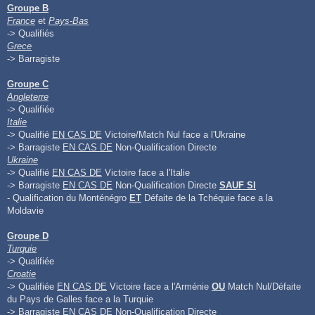
Groupe B
France
et
Pays-Bas
-> Qualifiés
Grece
-> Barragiste
Groupe C
Angleterre
-> Qualifiée
Italie
-> Qualifié
EN CAS DE
Victoire/Match Nul face a l'Ukraine
-> Barragiste
EN CAS DE
Non-Qualification Directe
Ukraine
-> Qualifié
EN CAS DE
Victoire face a l'Italie
-> Barragiste
EN CAS DE
Non-Qualification Directe
SAUF SI
- Qualification du Monténégro
ET
Défaite de la Tchéquie face a la
Moldavie
Groupe D
Turquie
-> Qualifiée
Croatie
-> Qualifiée
EN CAS DE
Victoire face a l'Arménie
OU
Match Nul/Défaite
du Pays de Galles face a la Turquie
-> Barragiste
EN CAS DE
Non-Qualification Directe