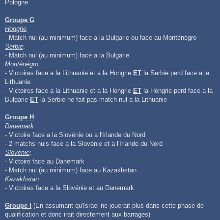
Pologne
Groupe G
Hongrie
- Match nul (au minimum) face a la Bulgarie ou face au Monténégro
Serbie
:
- Match nul (au minimum) face a la Bulgarie
Monténégro
- Victoires face a la Lithuanie et a la Hongrie
ET
la Serbie perd face a la
Lithuanie
- Victoires face a la Lithuanie et a la Hongrie
ET
la Hongrie perd face a la
Bulgarie
ET
la Serbie ne fait pas match nul a la Lithuanie
Groupe H
Danemark
- Victoire face a la Slovénie ou a l'Irlande du Nord
- 2 matchs nuls face a la Slovénie et a l'Irlande du Nord
Slovénie
:
- Victoire face au Danemark
- Match nul (au minimum) face au Kazakhstan
Kazakhstan
- Victoires face a la Slovénie et au Danemark
Groupe I
(En assumant qu'Israel ne jouerait plus dans cette phase de
qualification et donc irait directement aux barrages)