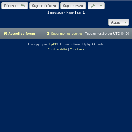
Répondre
Sujet précédent
Sujet suivant
1 message • Page
1
sur
1
Aller
Accueil du forum
Supprimer les cookies
Fuseau horaire sur
UTC-04:00
Développé par
phpBB
® Forum Software © phpBB Limited
Confidentialité
|
Conditions