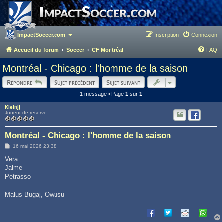
ImpactSoccer.com
Inscription
Connexion
Accueil du forum
Soccer
CF Montréal
FAQ
Montréal - Chicago : l'homme de la saison
Répondre
Sujet précédent
Sujet suivant
1 message • Page
1
sur
1
Kleinjj
Joueur de réserve
Montréal - Chicago : l'homme de la saison
M
16 mai 2026 23:38
e
s
Vera
s
Jaime
a
g
Petrasso
e
Malus Bugaj, Owusu