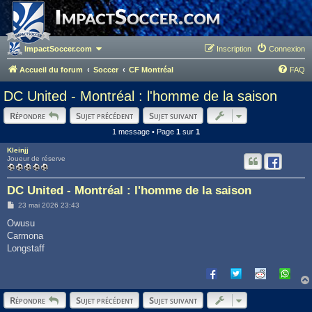
ImpactSoccer.com
Inscription
Connexion
Accueil du forum
Soccer
CF Montréal
FAQ
DC United - Montréal : l'homme de la saison
Répondre
Sujet précédent
Sujet suivant
1 message • Page
1
sur
1
Kleinjj
Joueur de réserve
DC United - Montréal : l'homme de la saison
M
23 mai 2026 23:43
e
s
Owusu
s
Carmona
a
g
Longstaff
e
Répondre
Sujet précédent
Sujet suivant