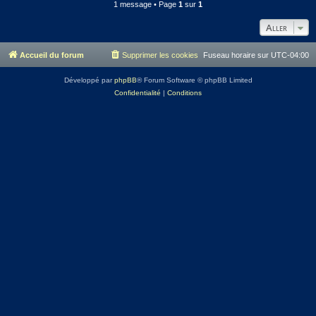
1 message • Page
1
sur
1
Aller
Accueil du forum
Supprimer les cookies
Fuseau horaire sur
UTC-04:00
Développé par
phpBB
® Forum Software © phpBB Limited
Confidentialité
|
Conditions