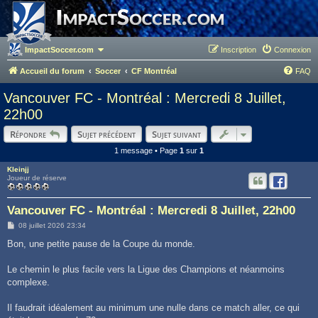
ImpactSoccer.com
Inscription
Connexion
Accueil du forum
Soccer
CF Montréal
FAQ
Vancouver FC - Montréal : Mercredi 8 Juillet,
22h00
Répondre
Sujet précédent
Sujet suivant
1 message • Page
1
sur
1
Kleinjj
Joueur de réserve
Vancouver FC - Montréal : Mercredi 8 Juillet, 22h00
M
08 juillet 2026 23:34
e
s
Bon, une petite pause de la Coupe du monde.
s
a
g
Le chemin le plus facile vers la Ligue des Champions et néanmoins
e
complexe.
Il faudrait idéalement au minimum une nulle dans ce match aller, ce qui