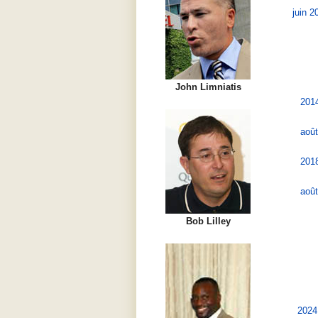
juin 2
John Limniatis
2014
août
2018
août
Bob Lilley
2024