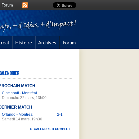
Forum
réal
Histoire
Archives
Forum
Calendrier
PROCHAIN MATCH
Cincinnati - Montréal
Dimanche 22 mars, 13h00
DERNIER MATCH
Orlando - Montréal
2-1
Samedi 14 mars, 19h30
► CALENDRIER COMPLET