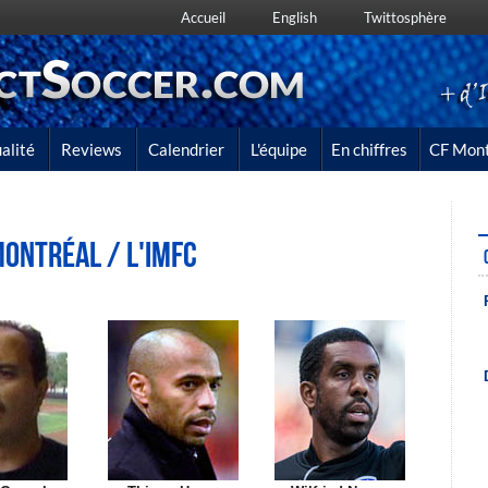
Accueil
English
Twittosphère
alité
Reviews
Calendrier
L'équipe
En chiffres
CF Mont
Montréal / l'IMFC