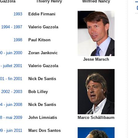
 Gazzola
Thierry Henry
Wilfried Nancy
1993
Eddie Firmani
1994 - 1997
Valerio Gazzola
1998
Paul Kitson
0 - juin 2000
Zoran Jankovic
Jesse Marsch
- juillet 2001
Valerio Gazzola
001 - fin 2001
Nick De Santis
2002 - 2003
Bob Lilley
4 - juin 2008
Nick De Santis
08 - mai 2009
John Limniatis
Marco Schällibaum
9 - juin 2011
Marc Dos Santos