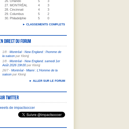
26. Orlando
5
3
27. MONTRÉAL
4
3
28. Cincinnati
4
3
29. Columbus
5
2
30. Philadelphie
5
0
► CLASSEMENTS COMPLETS
En direct du forum
1/8 -
Montréal - New England : l'homme de
la saison
par Kleinjj
1/8 -
Montréal - New England. samedi 1er
Août 2026 19h30
par Kleinjj
26/7 -
Montréal - Miami : L'Homme de la
saison
par Kleinjj
► ALLER SUR LE FORUM
Sur Twitter
weets de impactsoccer