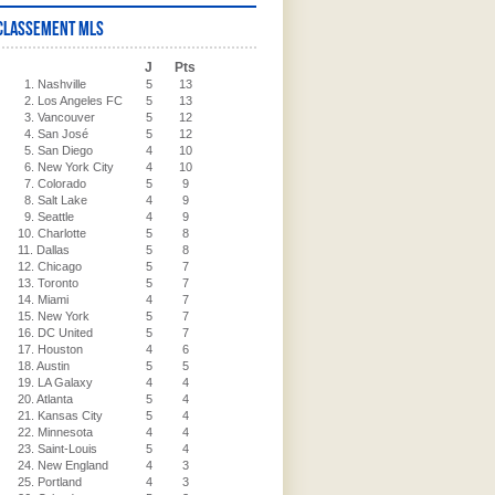
Classement MLS
J
Pts
1. Nashville
5
13
2. Los Angeles FC
5
13
3. Vancouver
5
12
4. San José
5
12
5. San Diego
4
10
6. New York City
4
10
7. Colorado
5
9
8. Salt Lake
4
9
9. Seattle
4
9
10. Charlotte
5
8
11. Dallas
5
8
12. Chicago
5
7
13. Toronto
5
7
14. Miami
4
7
15. New York
5
7
16. DC United
5
7
17. Houston
4
6
18. Austin
5
5
19. LA Galaxy
4
4
20. Atlanta
5
4
21. Kansas City
5
4
22. Minnesota
4
4
23. Saint-Louis
5
4
24. New England
4
3
25. Portland
4
3